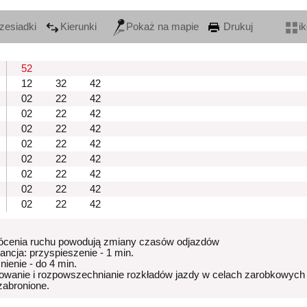
zesiadki
Kierunki
Pokaż na mapie
Drukuj
i
52
12
32
42
02
22
42
02
22
42
02
22
42
02
22
42
02
22
42
02
22
42
02
22
42
02
22
42
ócenia ruchu powodują zmiany czasów odjazdów
rancja: przyspieszenie - 1 min.
nienie - do 4 min.
owanie i rozpowszechnianie rozkładów jazdy w celach zarobkowych
 zabronione.