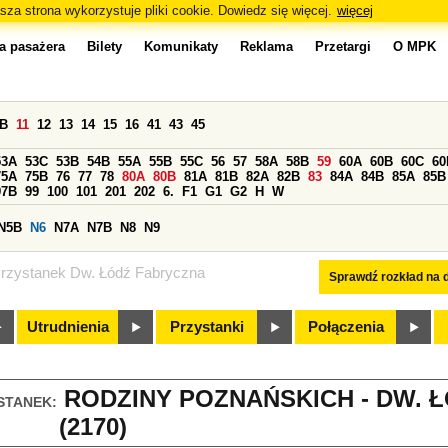
sza strona wykorzystuje pliki cookie. Dowiedz się więcej.
więcej
a pasażera
Bilety
Komunikaty
Reklama
Przetargi
O MPK
0B
11
12
13
14
15
16
41
43
45
53A
53C
53B
54B
55A
55B
55C
56
57
58A
58B
59
60A
60B
60C
60
75A
75B
76
77
78
80A
80B
81A
81B
82A
82B
83
84A
84B
85A
85B
97B
99
100
101
201
202
6.
F1
G1
G2
H
W
N5B
N6
N7A
N7B
N8
N9
rzystanek Dw. Łódź Fabryczna
Sprawdź rozkład na d
Utrudnienia
Przystanki
Połączenia
RODZINY POZNAŃSKICH - DW. 
STANEK:
(2170)