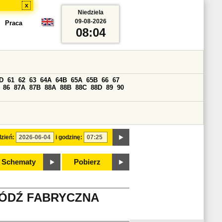
x
Niedziela
09-08-2026
Praca
08:04
D
61
62
63
64A
64B
65A
65B
66
67
86
87A
87B
88A
88B
88C
88D
89
90
zień:
i godzinę:
Schematy
Pobierz
ŁÓDŹ FABRYCZNA