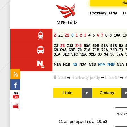
Na
Rozkłady jazdy
Dl
Z
Z1
Z2
0
1
2
3
4
5
6
7
8
9
10A
1
Z3
Z6
Z13
Z43
50A
50B
51A
51B
52
68
69A
69B
70
71A
71B
72A
72B
73
91A
91B
91C
92A
92B
93
94
96
97A
N1A
N1B
N2
N3A
N3B
N4A
N4B
N5A
Start
Rozkłady jazdy
Linia 67
P
Linie
Zmiany
PRZY
Czas przejazdu dla:
10:52