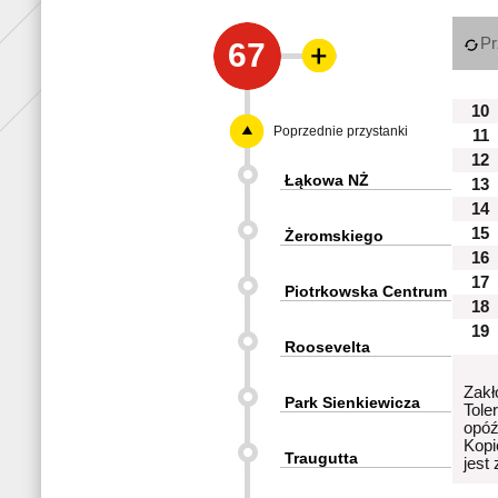
Pr
67
10
Poprzednie przystanki
11
12
Łąkowa NŻ
13
14
15
Żeromskiego
16
17
Piotrkowska Centrum
18
19
Roosevelta
Zakł
Park Sienkiewicza
Tole
opóź
Kopi
Traugutta
jest