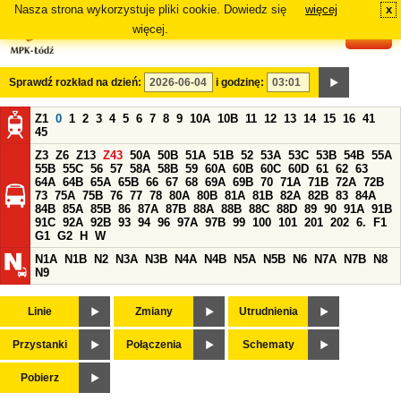
Nasza strona wykorzystuje pliki cookie. Dowiedz się
więcej
x
#
więcej.
Sprawdź rozkład na dzień:
i godzinę:
Z1
0
1
2
3
4
5
6
7
8
9
10A
10B
11
12
13
14
15
16
41
45
Z3
Z6
Z13
Z43
50A
50B
51A
51B
52
53A
53C
53B
54B
55A
55B
55C
56
57
58A
58B
59
60A
60B
60C
60D
61
62
63
64A
64B
65A
65B
66
67
68
69A
69B
70
71A
71B
72A
72B
73
75A
75B
76
77
78
80A
80B
81A
81B
82A
82B
83
84A
84B
85A
85B
86
87A
87B
88A
88B
88C
88D
89
90
91A
91B
91C
92A
92B
93
94
96
97A
97B
99
100
101
201
202
6.
F1
G1
G2
H
W
N1A
N1B
N2
N3A
N3B
N4A
N4B
N5A
N5B
N6
N7A
N7B
N8
N9
Linie
Zmiany
Utrudnienia
Przystanki
Połączenia
Schematy
Pobierz