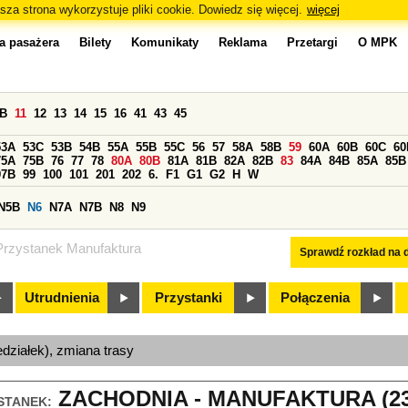
sza strona wykorzystuje pliki cookie. Dowiedz się więcej.
więcej
a pasażera
Bilety
Komunikaty
Reklama
Przetargi
O MPK
0B
11
12
13
14
15
16
41
43
45
53A
53C
53B
54B
55A
55B
55C
56
57
58A
58B
59
60A
60B
60C
60
75A
75B
76
77
78
80A
80B
81A
81B
82A
82B
83
84A
84B
85A
85B
97B
99
100
101
201
202
6.
F1
G1
G2
H
W
N5B
N6
N7A
N7B
N8
N9
Przystanek Manufaktura
Sprawdź rozkład na d
Utrudnienia
Przystanki
Połączenia
edziałek), zmiana trasy
ZACHODNIA - MANUFAKTURA (23
STANEK: