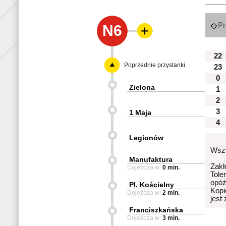
Pr
N6
22
Poprzednie przystanki
23
0
Zielona
1
2
3
1 Maja
4
Legionów
Wszy
Manufaktura
Zakł
Dojeżdża w:
0 min.
Tole
opóź
Pl. Kościelny
Kopi
Dojeżdża w:
2 min.
jest
Franciszkańska
Dojeżdża w:
3 min.