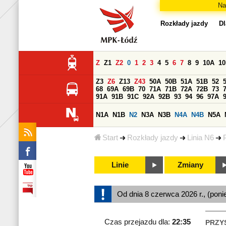
Na
Rozkłady jazdy
Dl
Z
Z1
Z2
0
1
2
3
4
5
6
7
8
9
10A
1
Z3
Z6
Z13
Z43
50A
50B
51A
51B
52
68
69A
69B
70
71A
71B
72A
72B
73
91A
91B
91C
92A
92B
93
94
96
97A
N1A
N1B
N2
N3A
N3B
N4A
N4B
N5A
Start
Rozkłady jazdy
Linia N6
Linie
Zmiany
Od dnia 8 czerwca 2026 r., (poni
Czas przejazdu dla:
22:35
PRZY