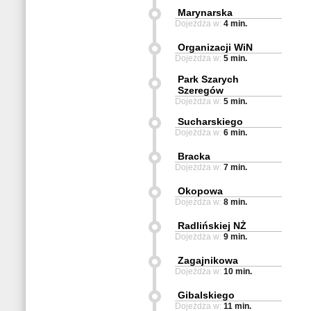
Marynarska
Dojeżdża w:
4 min.
Organizacji WiN
Dojeżdża w:
5 min.
Park Szarych
Szeregów
Dojeżdża w:
5 min.
Sucharskiego
Dojeżdża w:
6 min.
Bracka
Dojeżdża w:
7 min.
Okopowa
Dojeżdża w:
8 min.
Radlińskiej NŻ
Dojeżdża w:
9 min.
Zagajnikowa
Dojeżdża w:
10 min.
Gibalskiego
Dojeżdża w:
11 min.