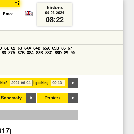
x
Niedziela
09-08-2026
Praca
08:22
D
61
62
63
64A
64B
65A
65B
66
67
86
87A
87B
88A
88B
88C
88D
89
90
zień:
i godzinę:
Schematy
Pobierz
17)