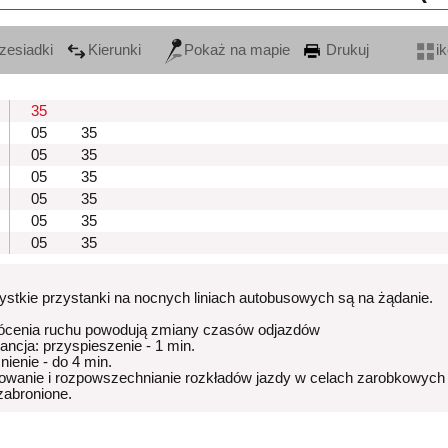
zesiadki
Kierunki
Pokaż na mapie
Drukuj
i
35
05
35
05
35
05
35
05
35
05
35
05
35
stkie przystanki na nocnych liniach autobusowych są na żądanie.
ócenia ruchu powodują zmiany czasów odjazdów
rancja: przyspieszenie - 1 min.
nienie - do 4 min.
owanie i rozpowszechnianie rozkładów jazdy w celach zarobkowych
 zabronione.