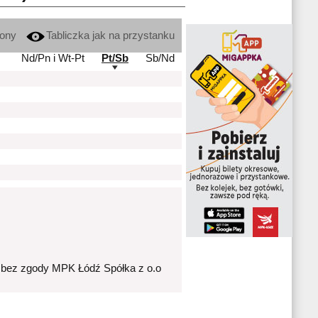
kony
Tabliczka jak na przystanku
Nd/Pn i Wt-Pt
Pt/Sb
Sb/Nd
 bez zgody MPK Łódź Spółka z o.o