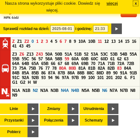
Nasza strona wykorzystuje pliki cookie. Dowiedz się
więcej
x
#
więcej.
Sprawdź rozkład na dzień:
i godzinę:
Z
Z1
Z2
0
1
2
3
4
5
6
7
8
9
10A
10B
11
12
13
14
15
16
41
43
45
Z3
Z6
Z13
Z43
50A
50B
51A
51B
52
53A
53C
53B
54B
55A
55B
55C
56
57
58A
58B
59
60A
60B
60C
60D
61
62
63
64A
64B
65A
65B
66
67
68
69A
69B
70
71A
71B
72A
72B
73
75A
75B
76
77
78
80A
80B
81A
81B
82A
82B
83
84A
84B
85A
85B
86
87A
87B
88A
88B
88C
88D
89
90
91A
91B
91C
92A
92B
93
94
96
97A
97B
99
100
101
201
202
6.
F1
G1
G2
H
W
N1A
N1B
N2
N3A
N3B
N4A
N4B
N5A
N5B
N6
N7A
N7B
N8
N9
Linie
Zmiany
Utrudnienia
Przystanki
Połączenia
Schematy
Pobierz