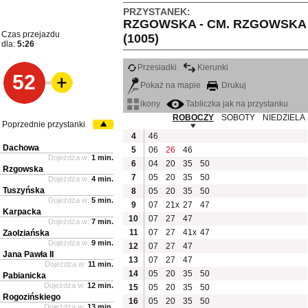
PRZYSTANEK:
RZGOWSKA - CM. RZGOWSKA
Czas przejazdu
(1005)
dla:
5:26
Przesiadki
Kierunki
52
Pokaż na mapie
Drukuj
ikony
Tabliczka jak na przystanku
ROBOCZY
SOBOTY
NIEDZIELA
Poprzednie przystanki
4
46
Dachowa
5
06
26
46
Dojeżdża w:
1 min.
6
04
20
35
50
Rzgowska
7
05
20
35
50
Dojeżdża w:
4 min.
Tuszyńska
8
05
20
35
50
Dojeżdża w:
5 min.
9
07
21x
27
47
Karpacka
10
07
27
47
Dojeżdża w:
7 min.
11
07
27
41x
47
Zaolziańska
Dojeżdża w:
9 min.
12
07
27
47
Jana Pawła II
13
07
27
47
Dojeżdża w:
11 min.
14
05
20
35
50
Pabianicka
Dojeżdża w:
12 min.
15
05
20
35
50
Rogozińskiego
16
05
20
35
50
Dojeżdża w:
13 min.