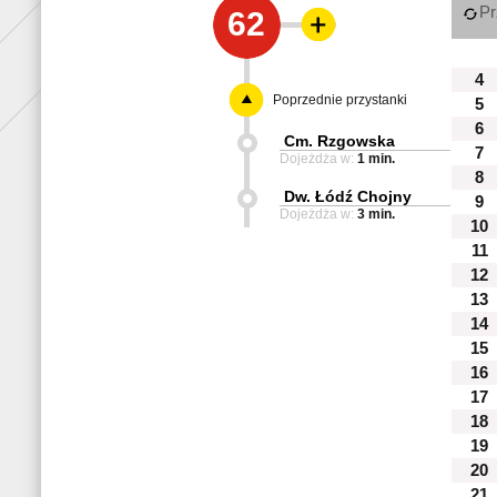
Pr
62
4
Poprzednie przystanki
5
6
Cm. Rzgowska
7
Dojeżdża w:
1 min.
8
Dw. Łódź Chojny
9
Dojeżdża w:
3 min.
10
11
12
13
14
15
16
17
18
19
20
21