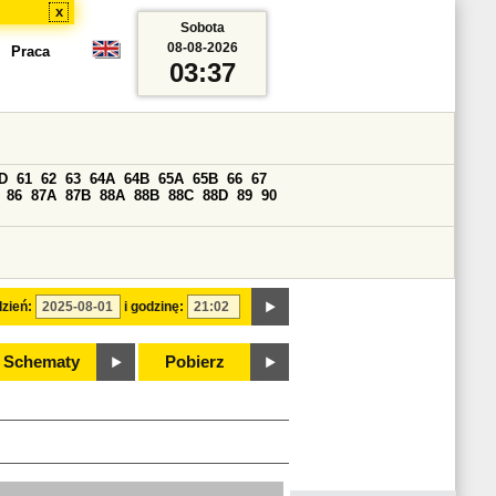
x
Sobota
08-08-2026
Praca
03:37
D
61
62
63
64A
64B
65A
65B
66
67
86
87A
87B
88A
88B
88C
88D
89
90
zień:
i godzinę:
Schematy
Pobierz