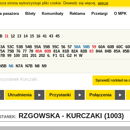
sza strona wykorzystuje pliki cookie. Dowiedz się więcej.
więcej
a pasażera
Bilety
Komunikaty
Reklama
Przetargi
O MPK
0B
11
12
13
14
15
16
41
43
45
53A
53C
53B
54B
55A
55B
55C
56
57
58A
58B
59
60A
60B
60C
60
75A
75B
76
77
78
80A
80B
81A
81B
82A
82B
83
84A
84B
85A
85B
97B
99
100
101
201
202
6.
F1
G1
G2
H
W
N5B
N6
N7A
N7B
N8
N9
rzystanek Kurczaki
Sprawdź rozkład na d
Utrudnienia
Przystanki
Połączenia
RZGOWSKA - KURCZAKI (1003)
STANEK: