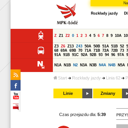
Na
Rozkłady jazdy
Dl
Z
Z1
Z2
0
1
2
3
4
5
6
7
8
9
10A
1
Z3
Z6
Z13
Z43
50A
50B
51A
51B
52
68
69A
69B
70
71A
71B
72A
72B
73
91A
91B
91C
92A
92B
93
94
96
97A
N1A
N1B
N2
N3A
N3B
N4A
N4B
N5A
Start
Rozkłady jazdy
Linia 62
P
Linie
Zmiany
Czas przejazdu dla:
5:39
PRZY