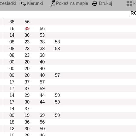
zesiadki
Kierunki
Pokaż na mapie
Drukuj
i
R
36
56
16
39
56
14
36
53
08
23
38
53
08
23
38
53
08
23
38
00
20
40
00
20
40
00
20
40
57
17
37
57
17
37
59
14
29
44
59
17
30
44
59
14
37
00
19
39
59
18
36
56
12
30
50
10
28
46