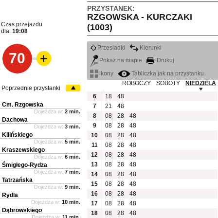
PRZYSTANEK:
RZGOWSKA - KURCZAKI
Czas przejazdu
(1003)
dla:
19:08
Przesiadki
Kierunki
70
Pokaż na mapie
Drukuj
ikony
Tabliczka jak na przystanku
ROBOCZY
SOBOTY
NIEDZIELA
Poprzednie przystanki
6
18
48
Cm. Rzgowska
7
21
48
Dojeżdża w:
2 min.
8
08
28
48
Dachowa
9
08
28
48
Dojeżdża w:
3 min.
Kilińskiego
10
08
28
48
Dojeżdża w:
5 min.
11
08
28
48
Kraszewskiego
12
08
28
48
Dojeżdża w:
6 min.
13
08
28
48
Śmigłego-Rydza
Dojeżdża w:
7 min.
14
08
28
48
Tatrzańska
15
08
28
48
Dojeżdża w:
9 min.
16
08
28
48
Rydla
Dojeżdża w:
10 min.
17
08
28
48
Dąbrowskiego
18
08
28
48
Dojeżdża w:
11 min.