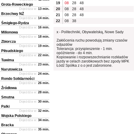
19
08
28
48
Grota-Roweckiego
Dojeżdża w:
13 min.
20
08
28
48
Brzechwy NŻ
21
08
28
48
Dojeżdża w:
14 min.
22
08
38
Śmigłego-Rydza
Dojeżdża w:
16 min.
x - Politechniki, Obywatelską, Nowe Sady
Milionowa
Dojeżdża w:
18 min.
Zakłócenia ruchu powodują zmiany czasów
Zbiorcza
odjazdów
Dojeżdża w:
19 min.
Tolerancja: przyspieszenie - 1 min.
Piłsudskiego
opóźnienie - do 4 min.
Dojeżdża w:
22 min.
Kopiowanie i rozpowszechnianie rozkładów
Tuwima
jazdy w celach zarobkowych bez zgody MPK
Dojeżdża w:
23 min.
Łódź Spółka z o.o jest zabronione.
Narutowicza
Dojeżdża w:
24 min.
Rondo Solidarności
Dojeżdża w:
26 min.
Źródłowa
Dojeżdża w:
28 min.
Smutna
Dojeżdża w:
30 min.
Palki
Dojeżdża w:
32 min.
Wojska Polskiego
Dojeżdża w:
34 min.
Bracka
Dojeżdża w:
35 min.