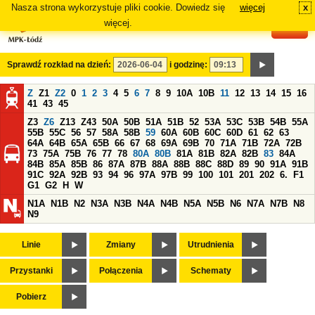
Nasza strona wykorzystuje pliki cookie. Dowiedz się
więcej
x
#
więcej.
Sprawdź rozkład na dzień:
i godzinę:
Z
Z1
Z2
0
1
2
3
4
5
6
7
8
9
10A
10B
11
12
13
14
15
16
41
43
45
Z3
Z6
Z13
Z43
50A
50B
51A
51B
52
53A
53C
53B
54B
55A
55B
55C
56
57
58A
58B
59
60A
60B
60C
60D
61
62
63
64A
64B
65A
65B
66
67
68
69A
69B
70
71A
71B
72A
72B
73
75A
75B
76
77
78
80A
80B
81A
81B
82A
82B
83
84A
84B
85A
85B
86
87A
87B
88A
88B
88C
88D
89
90
91A
91B
91C
92A
92B
93
94
96
97A
97B
99
100
101
201
202
6.
F1
G1
G2
H
W
N1A
N1B
N2
N3A
N3B
N4A
N4B
N5A
N5B
N6
N7A
N7B
N8
N9
Linie
Zmiany
Utrudnienia
Przystanki
Połączenia
Schematy
Pobierz