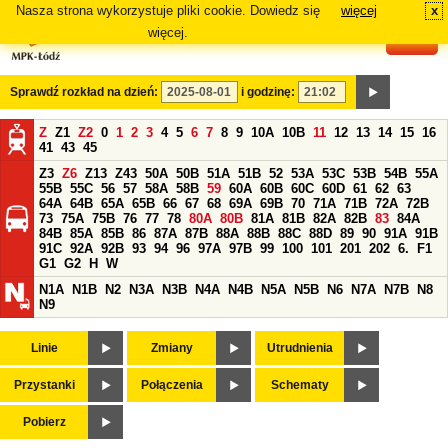
Nasza strona wykorzystuje pliki cookie. Dowiedz się
więcej
x
#
więcej.
Sprawdź rozkład na dzień:
i godzinę:
Z
Z1
Z2
0
1
2
3
4
5
6
7
8
9
10A
10B
11
12
13
14
15
16
41
43
45
Z3
Z6
Z13
Z43
50A
50B
51A
51B
52
53A
53C
53B
54B
55A
55B
55C
56
57
58A
58B
59
60A
60B
60C
60D
61
62
63
64A
64B
65A
65B
66
67
68
69A
69B
70
71A
71B
72A
72B
73
75A
75B
76
77
78
80A
80B
81A
81B
82A
82B
83
84A
84B
85A
85B
86
87A
87B
88A
88B
88C
88D
89
90
91A
91B
91C
92A
92B
93
94
96
97A
97B
99
100
101
201
202
6.
F1
G1
G2
H
W
N1A
N1B
N2
N3A
N3B
N4A
N4B
N5A
N5B
N6
N7A
N7B
N8
N9
Linie
Zmiany
Utrudnienia
Przystanki
Połączenia
Schematy
Pobierz