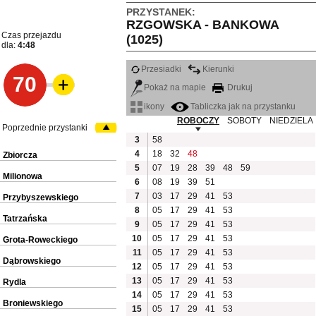
PRZYSTANEK:
RZGOWSKA - BANKOWA
Czas przejazdu
(1025)
dla:
4:48
Przesiadki
Kierunki
70
Pokaż na mapie
Drukuj
ikony
Tabliczka jak na przystanku
ROBOCZY
SOBOTY
NIEDZIELA
Poprzednie przystanki
3
58
4
18
32
48
Zbiorcza
5
07
19
28
39
48
59
Milionowa
6
08
19
39
51
7
03
17
29
41
53
Przybyszewskiego
8
05
17
29
41
53
Tatrzańska
9
05
17
29
41
53
10
05
17
29
41
53
Grota-Roweckiego
11
05
17
29
41
53
Dąbrowskiego
12
05
17
29
41
53
13
05
17
29
41
53
Rydla
14
05
17
29
41
53
Broniewskiego
15
05
17
29
41
53