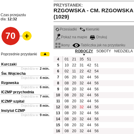
PRZYSTANEK:
RZGOWSKA - CM. RZGOWSKA
Czas przejazdu
(1029)
dla:
12:32
Przesiadki
Kierunki
70
Pokaż na mapie
Drukuj
ikony
Tabliczka jak na przystanku
ROBOCZY
SOBOTY
NIEDZIELA
Poprzednie przystanki
4
01
21
35
51
Kurczaki
5
10
22
31
42
51
Dojeżdża w:
2 min.
6
02
11
22
42
54
Św. Wojciecha
7
06
20
32
44
56
Dojeżdża w:
4 min.
Rzgowska
8
08
20
32
44
56
Dojeżdża w:
6 min.
9
08
20
32
44
56
ICZMP przychodnia
10
08
20
32
44
56
Dojeżdża w:
7 min.
11
08
20
32
44
56
ICZMP szpital
Dojeżdża w:
8 min.
12
08
20
32
44
56
Instytut CZMP
13
08
20
32
44
56
Dojeżdża w:
9 min.
14
08
20
32
44
56
15
08
20
32
44
56
16
08
20
32
44
56