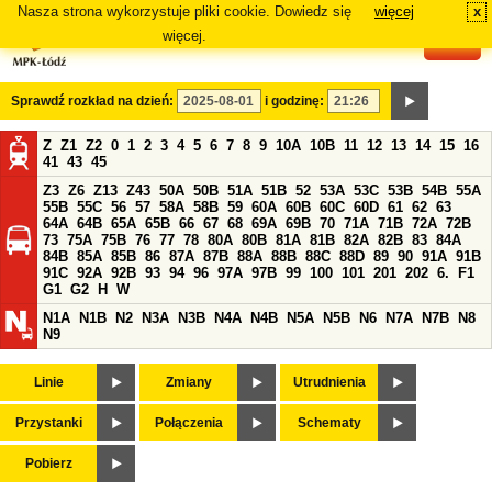
Nasza strona wykorzystuje pliki cookie. Dowiedz się
więcej
x
#
więcej.
Sprawdź rozkład na dzień:
i godzinę:
Z
Z1
Z2
0
1
2
3
4
5
6
7
8
9
10A
10B
11
12
13
14
15
16
41
43
45
Z3
Z6
Z13
Z43
50A
50B
51A
51B
52
53A
53C
53B
54B
55A
55B
55C
56
57
58A
58B
59
60A
60B
60C
60D
61
62
63
64A
64B
65A
65B
66
67
68
69A
69B
70
71A
71B
72A
72B
73
75A
75B
76
77
78
80A
80B
81A
81B
82A
82B
83
84A
84B
85A
85B
86
87A
87B
88A
88B
88C
88D
89
90
91A
91B
91C
92A
92B
93
94
96
97A
97B
99
100
101
201
202
6.
F1
G1
G2
H
W
N1A
N1B
N2
N3A
N3B
N4A
N4B
N5A
N5B
N6
N7A
N7B
N8
N9
Linie
Zmiany
Utrudnienia
Przystanki
Połączenia
Schematy
Pobierz