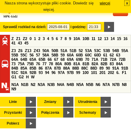
Nasza strona wykorzystuje pliki cookie. Dowiedz się
więcej
x
#
więcej.
Sprawdź rozkład na dzień:
i godzinę:
Z
Z1
Z2
0
1
2
3
4
5
6
7
8
9
10A
10B
11
12
13
14
15
16
41
43
45
Z3
Z6
Z13
Z43
50A
50B
51A
51B
52
53A
53C
53B
54B
55A
55B
55C
56
57
58A
58B
59
60A
60B
60C
60D
61
62
63
64A
64B
65A
65B
66
67
68
69A
69B
70
71A
71B
72A
72B
73
75A
75B
76
77
78
80A
80B
81A
81B
82A
82B
83
84A
84B
85A
85B
86
87A
87B
88A
88B
88C
88D
89
90
91A
91B
91C
92A
92B
93
94
96
97A
97B
99
100
101
201
202
6.
F1
G1
G2
H
W
N1A
N1B
N2
N3A
N3B
N4A
N4B
N5A
N5B
N6
N7A
N7B
N8
N9
Linie
Zmiany
Utrudnienia
Przystanki
Połączenia
Schematy
Pobierz