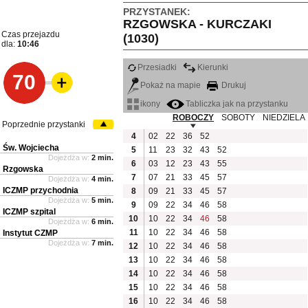
PRZYSTANEK:
RZGOWSKA - KURCZAKI
Czas przejazdu
(1030)
dla:
10:46
Przesiadki
Kierunki
70
Pokaż na mapie
Drukuj
ikony
Tabliczka jak na przystanku
ROBOCZY
SOBOTY
NIEDZIELA
Poprzednie przystanki
4
02
22
36
52
Św. Wojciecha
5
11
23
32
43
52
Dojeżdża w:
2 min.
6
03
12
23
43
55
Rzgowska
7
07
21
33
45
57
Dojeżdża w:
4 min.
ICZMP przychodnia
8
09
21
33
45
57
Dojeżdża w:
5 min.
9
09
22
34
46
58
ICZMP szpital
10
10
22
34
46
58
Dojeżdża w:
6 min.
11
10
22
34
46
58
Instytut CZMP
Dojeżdża w:
7 min.
12
10
22
34
46
58
13
10
22
34
46
58
14
10
22
34
46
58
15
10
22
34
46
58
16
10
22
34
46
58