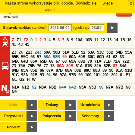
Nasza strona wykorzystuje pliki cookie. Dowiedz się
więcej
x
#
więcej.
Sprawdź rozkład na dzień:
i godzinę:
Z
Z1
Z2
0
1
2
3
4
5
6
7
8
9
10A
10B
11
12
13
14
15
16
41
43
45
Z3
Z6
Z13
Z43
50A
50B
51A
51B
52
53A
53C
53B
54B
55A
55B
55C
56
57
58A
58B
59
60A
60B
60C
60D
61
62
63
64A
64B
65A
65B
66
67
68
69A
69B
70
71A
71B
72A
72B
73
75A
75B
76
77
78
80A
80B
81A
81B
82A
82B
83
84A
84B
85A
85B
86
87A
87B
88A
88B
88C
88D
89
90
91A
91B
91C
92A
92B
93
94
96
97A
97B
99
100
101
201
202
6.
F1
G1
G2
H
W
N1A
N1B
N2
N3A
N3B
N4A
N4B
N5A
N5B
N6
N7A
N7B
N8
N9
Linie
Zmiany
Utrudnienia
Przystanki
Połączenia
Schematy
Pobierz