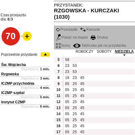
PRZYSTANEK:
RZGOWSKA - KURCZAKI
Czas przejazdu
(1030)
dla:
6:3
Przesiadki
Kierunki
70
Pokaż na mapie
Drukuj
ikony
Tabliczka jak na przystanku
ROBOCZY
SOBOTY
NIEDZIELA
Poprzednie przystanki
5
58
Św. Wojciecha
6
23
53
Dojeżdża w:
1 min.
7
23
53
Rzgowska
8
18
23
45
Dojeżdża w:
3 min.
ICZMP przychodnia
9
05
25
45
Dojeżdża w:
4 min.
10
05
25
45
ICZMP szpital
11
05
25
45
Dojeżdża w:
5 min.
12
05
25
45
Instytut CZMP
Dojeżdża w:
6 min.
13
05
25
45
14
05
25
45
15
05
25
45
16
05
25
45
17
05
25
45