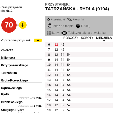
PRZYSTANEK:
Czas przejazdu
TATRZAŃSKA - RYDLA (0104)
dla:
6:12
Przesiadki
Kierunki
70
Pokaż na mapie
Drukuj
ikony
Tabliczka jak na przystanku
ROBOCZY
SOBOTY
NIEDZIELA
Poprzednie przystanki
6
12
42
7
12
42
Zbiorcza
8
12
34
54
Milionowa
9
14
34
54
10
14
34
54
Przybyszewskiego
11
14
34
54
Tatrzańska
12
14
34
54
13
14
34
54
Grota-Roweckiego
14
14
34
54
Dąbrowskiego
15
14
34
54
Rydla
16
14
34
54
Dojeżdża w:
0 min.
17
14
34
54
Broniewskiego
18
12
32
52
Dojeżdża w:
1 min.
Śmigłego-Rydza
19
12
32
52