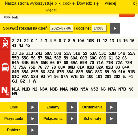
Nasza strona wykorzystuje pliki cookie. Dowiedz się
więcej
x
#
więcej.
Sprawdź rozkład na dzień:
i godzinę:
Z
Z1
Z2
0
1
2
3
4
5
6
7
8
9
10A
10B
11
12
13
14
15
16
41
43
45
Z3
Z6
Z13
Z43
50A
50B
51A
51B
52
53A
53C
53B
54B
55A
55B
55C
56
57
58A
58B
59
60A
60B
60C
60D
61
62
63
64A
64B
65A
65B
66
67
68
69A
69B
70
71A
71B
72A
72B
73
75A
75B
76
77
78
80A
80B
81A
81B
82A
82B
83
84A
84B
85A
85B
86
87A
87B
88A
88B
88C
88D
89
90
91A
91B
91C
92A
92B
93
94
96
97A
97B
99
100
101
201
202
6.
F1
G1
G2
H
W
N1A
N1B
N2
N3A
N3B
N4A
N4B
N5A
N5B
N6
N7A
N7B
N8
N9
Linie
Zmiany
Utrudnienia
Przystanki
Połączenia
Schematy
Pobierz