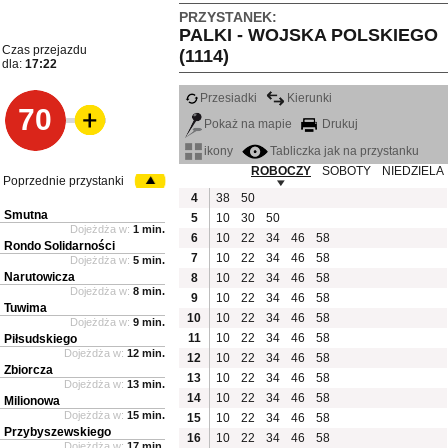
PRZYSTANEK:
PALKI - WOJSKA POLSKIEGO
Czas przejazdu
(1114)
dla:
17:22
Przesiadki
Kierunki
70
Pokaż na mapie
Drukuj
ikony
Tabliczka jak na przystanku
ROBOCZY
SOBOTY
NIEDZIELA
Poprzednie przystanki
4
38
50
Smutna
5
10
30
50
Dojeżdża w:
1 min.
6
10
22
34
46
58
Rondo Solidarności
7
10
22
34
46
58
Dojeżdża w:
5 min.
Narutowicza
8
10
22
34
46
58
Dojeżdża w:
8 min.
9
10
22
34
46
58
Tuwima
10
10
22
34
46
58
Dojeżdża w:
9 min.
11
10
22
34
46
58
Piłsudskiego
Dojeżdża w:
12 min.
12
10
22
34
46
58
Zbiorcza
13
10
22
34
46
58
Dojeżdża w:
13 min.
14
10
22
34
46
58
Milionowa
Dojeżdża w:
15 min.
15
10
22
34
46
58
Przybyszewskiego
16
10
22
34
46
58
Dojeżdża w:
17 min.