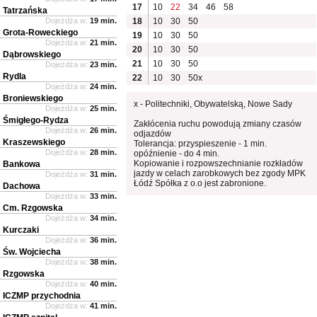
17
10
22
34
46
58
Tatrzańska
Dojeżdża w:
19 min.
18
10
30
50
Grota-Roweckiego
19
10
30
50
Dojeżdża w:
21 min.
20
10
30
50
Dąbrowskiego
21
10
30
50
Dojeżdża w:
23 min.
Rydla
22
10
30
50x
Dojeżdża w:
24 min.
Broniewskiego
x - Politechniki, Obywatelską, Nowe Sady
Dojeżdża w:
25 min.
Śmigłego-Rydza
Zakłócenia ruchu powodują zmiany czasów
Dojeżdża w:
26 min.
odjazdów
Kraszewskiego
Tolerancja: przyspieszenie - 1 min.
Dojeżdża w:
28 min.
opóźnienie - do 4 min.
Kopiowanie i rozpowszechnianie rozkładów
Bankowa
jazdy w celach zarobkowych bez zgody MPK
Dojeżdża w:
31 min.
Łódź Spółka z o.o jest zabronione.
Dachowa
Dojeżdża w:
33 min.
Cm. Rzgowska
Dojeżdża w:
34 min.
Kurczaki
Dojeżdża w:
36 min.
Św. Wojciecha
Dojeżdża w:
38 min.
Rzgowska
Dojeżdża w:
40 min.
ICZMP przychodnia
Dojeżdża w:
41 min.