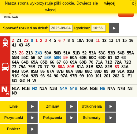
Nasza strona wykorzystuje pliki cookie. Dowiedz się
więcej
x
#
więcej.
Sprawdź rozkład na dzień:
i godzinę:
Z
Z1
Z2
0
1
2
3
4
5
6
7
8
9
10A
10B
11
12
13
14
15
16
41
43
45
Z3
Z6
Z13
Z43
50A
50B
51A
51B
52
53A
53C
53B
54B
55A
55B
55C
56
57
58A
58B
59
60A
60B
60C
60D
61
62
63
64A
64B
65A
65B
66
67
68
69A
69B
70
71A
71B
72A
72B
73
75A
75B
76
77
78
80A
80B
81A
81B
82A
82B
83
84A
84B
85A
85B
86
87A
87B
88A
88B
88C
88D
89
90
91A
91B
91C
92A
92B
93
94
96
97A
97B
99
100
101
201
202
6.
F1
G1
G2
H
W
N1A
N1B
N2
N3A
N3B
N4A
N4B
N5A
N5B
N6
N7A
N7B
N8
N9
Linie
Zmiany
Utrudnienia
Przystanki
Połączenia
Schematy
Pobierz