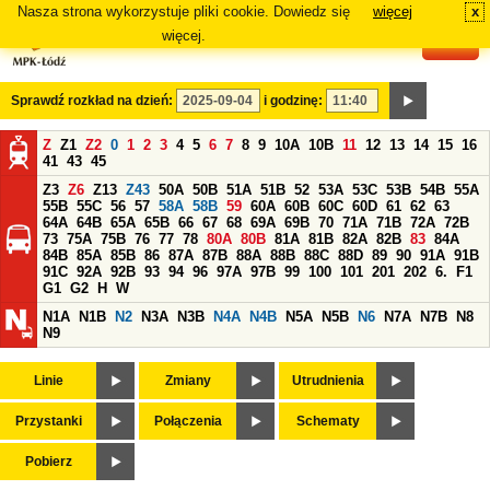
Nasza strona wykorzystuje pliki cookie. Dowiedz się
więcej
x
#
więcej.
Sprawdź rozkład na dzień:
i godzinę:
Z
Z1
Z2
0
1
2
3
4
5
6
7
8
9
10A
10B
11
12
13
14
15
16
41
43
45
Z3
Z6
Z13
Z43
50A
50B
51A
51B
52
53A
53C
53B
54B
55A
55B
55C
56
57
58A
58B
59
60A
60B
60C
60D
61
62
63
64A
64B
65A
65B
66
67
68
69A
69B
70
71A
71B
72A
72B
73
75A
75B
76
77
78
80A
80B
81A
81B
82A
82B
83
84A
84B
85A
85B
86
87A
87B
88A
88B
88C
88D
89
90
91A
91B
91C
92A
92B
93
94
96
97A
97B
99
100
101
201
202
6.
F1
G1
G2
H
W
N1A
N1B
N2
N3A
N3B
N4A
N4B
N5A
N5B
N6
N7A
N7B
N8
N9
Linie
Zmiany
Utrudnienia
Przystanki
Połączenia
Schematy
Pobierz