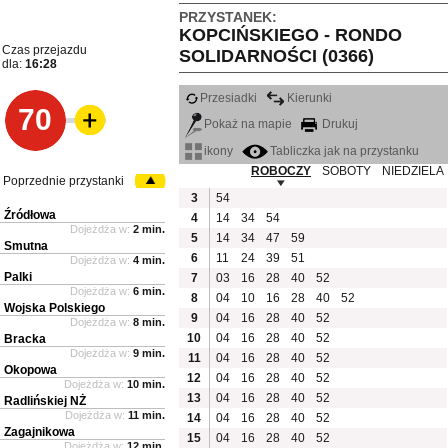
PRZYSTANEK:
KOPCIŃSKIEGO - RONDO
Czas przejazdu
SOLIDARNOŚCI (0366)
dla:
16:28
Przesiadki
Kierunki
70
Pokaż na mapie
Drukuj
ikony
Tabliczka jak na przystanku
ROBOCZY
SOBOTY
NIEDZIELA
Poprzednie przystanki
3
54
Źródłowa
4
14
34
54
Dojeżdża w:
2 min.
5
14
34
47
59
Smutna
6
11
24
39
51
Dojeżdża w:
4 min.
Palki
7
03
16
28
40
52
Dojeżdża w:
6 min.
8
04
10
16
28
40
52
Wojska Polskiego
9
04
16
28
40
52
Dojeżdża w:
8 min.
10
04
16
28
40
52
Bracka
Dojeżdża w:
9 min.
11
04
16
28
40
52
Okopowa
12
04
16
28
40
52
Dojeżdża w:
10 min.
13
04
16
28
40
52
Radlińskiej NŻ
Dojeżdża w:
11 min.
14
04
16
28
40
52
Zagajnikowa
15
04
16
28
40
52
Dojeżdża w:
12 min.