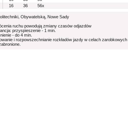
16
36
56x
Politechniki, Obywatelską, Nowe Sady
ócenia ruchu powodują zmiany czasów odjazdów
rancja: przyspieszenie - 1 min.
nienie - do 4 min.
owanie i rozpowszechnianie rozkładów jazdy w celach zarobkowych
 zabronione.