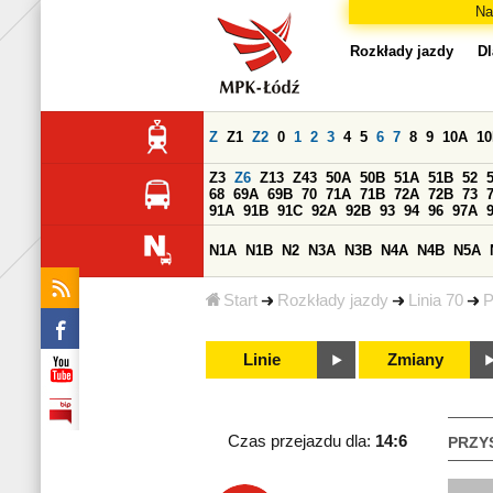
Na
Rozkłady jazdy
Dl
Z
Z1
Z2
0
1
2
3
4
5
6
7
8
9
10A
1
Z3
Z6
Z13
Z43
50A
50B
51A
51B
52
68
69A
69B
70
71A
71B
72A
72B
73
91A
91B
91C
92A
92B
93
94
96
97A
N1A
N1B
N2
N3A
N3B
N4A
N4B
N5A
Start
Rozkłady jazdy
Linia 70
P
Linie
Zmiany
Czas przejazdu dla:
14:6
PRZY