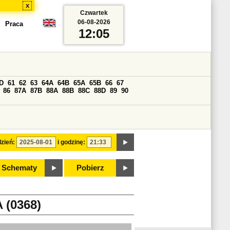
x
Czwartek
06-08-2026
Praca
12:05
D
61
62
63
64A
64B
65A
65B
66
67
86
87A
87B
88A
88B
88C
88D
89
90
zień:
i godzinę:
Schematy
Pobierz
(0368)