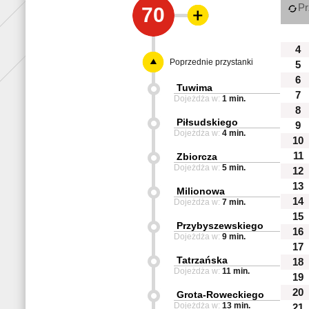
Pr
70
4
Poprzednie przystanki
5
6
Tuwima
7
Dojeżdża w:
1 min.
8
Piłsudskiego
9
Dojeżdża w:
4 min.
10
11
Zbiorcza
Dojeżdża w:
5 min.
12
13
Milionowa
14
Dojeżdża w:
7 min.
15
Przybyszewskiego
16
Dojeżdża w:
9 min.
17
Tatrzańska
18
Dojeżdża w:
11 min.
19
20
Grota-Roweckiego
Dojeżdża w:
13 min.
21