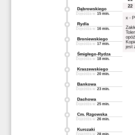
22
Dąbrowskiego
Dojeżdża w:
15 min.
x - 
Rydla
Zakł
Dojeżdża w:
16 min.
Tole
opóź
Broniewskiego
Kopi
Dojeżdża w:
17 min.
jest
Śmigłego-Rydza
Dojeżdża w:
18 min.
Kraszewskiego
Dojeżdża w:
20 min.
Bankowa
Dojeżdża w:
23 min.
Dachowa
Dojeżdża w:
25 min.
Cm. Rzgowska
Dojeżdża w:
26 min.
Kurczaki
Dojeżdża w:
28 min.