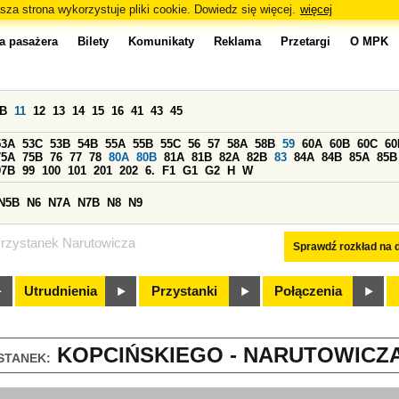
sza strona wykorzystuje pliki cookie. Dowiedz się więcej.
więcej
a pasażera
Bilety
Komunikaty
Reklama
Przetargi
O MPK
0B
11
12
13
14
15
16
41
43
45
53A
53C
53B
54B
55A
55B
55C
56
57
58A
58B
59
60A
60B
60C
60
75A
75B
76
77
78
80A
80B
81A
81B
82A
82B
83
84A
84B
85A
85B
97B
99
100
101
201
202
6.
F1
G1
G2
H
W
N5B
N6
N7A
N7B
N8
N9
rzystanek Narutowicza
Sprawdź rozkład na d
Utrudnienia
Przystanki
Połączenia
KOPCIŃSKIEGO - NARUTOWICZA 
STANEK: