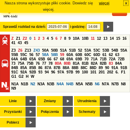
Nasza strona wykorzystuje pliki cookie. Dowiedz się
więcej
x
#
więcej.
Sprawdź rozkład na dzień:
i godzinę:
Z
Z1
Z2
0
1
2
3
4
5
6
7
8
9
10A
10B
11
12
13
14
15
16
41
43
45
Z3
Z6
Z13
Z43
50A
50B
51A
51B
52
53A
53C
53B
54B
55A
55B
55C
56
57
58A
58B
59
60A
60B
60C
60D
61
62
63
64A
64B
65A
65B
66
67
68
69A
69B
70
71A
71B
72A
72B
73
75A
75B
76
77
78
80A
80B
81A
81B
82A
82B
83
84A
84B
85A
85B
86
87A
87B
88A
88B
88C
88D
89
90
91A
91B
91C
92A
92B
93
94
96
97A
97B
99
100
101
201
202
6.
F1
G1
G2
H
W
N1A
N1B
N2
N3A
N3B
N4A
N4B
N5A
N5B
N6
N7A
N7B
N8
N9
Linie
Zmiany
Utrudnienia
Przystanki
Połączenia
Schematy
Pobierz