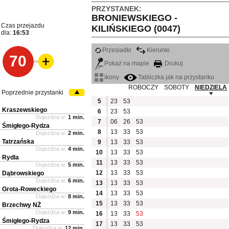
PRZYSTANEK:
BRONIEWSKIEGO -
Czas przejazdu
KILIŃSKIEGO (0047)
dla:
16:53
Przesiadki
Kierunki
70
Pokaż na mapie
Drukuj
ikony
Tabliczka jak na przystanku
ROBOCZY
SOBOTY
NIEDZIELA
Poprzednie przystanki
5
23
53
Kraszewskiego
6
23
53
Dojeżdża w:
1 min.
7
06
26
53
Śmigłego-Rydza
8
13
33
53
Dojeżdża w:
2 min.
Tatrzańska
9
13
33
53
Dojeżdża w:
4 min.
10
13
33
53
Rydla
11
13
33
53
Dojeżdża w:
5 min.
12
13
33
53
Dąbrowskiego
Dojeżdża w:
6 min.
13
13
33
53
Grota-Roweckiego
14
13
33
53
Dojeżdża w:
8 min.
15
13
33
53
Brzechwy NŻ
Dojeżdża w:
9 min.
16
13
33
53
Śmigłego-Rydza
17
13
33
53
Dojeżdża w:
12 min.