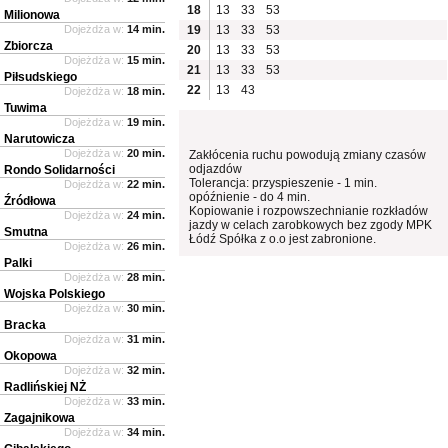
18
13
33
53
Milionowa
Dojeżdża w:
14 min.
19
13
33
53
Zbiorcza
20
13
33
53
Dojeżdża w:
15 min.
21
13
33
53
Piłsudskiego
22
13
43
Dojeżdża w:
18 min.
Tuwima
Dojeżdża w:
19 min.
Narutowicza
Dojeżdża w:
20 min.
Zakłócenia ruchu powodują zmiany czasów
odjazdów
Rondo Solidarności
Tolerancja: przyspieszenie - 1 min.
Dojeżdża w:
22 min.
opóźnienie - do 4 min.
Źródłowa
Kopiowanie i rozpowszechnianie rozkładów
Dojeżdża w:
24 min.
jazdy w celach zarobkowych bez zgody MPK
Smutna
Łódź Spółka z o.o jest zabronione.
Dojeżdża w:
26 min.
Palki
Dojeżdża w:
28 min.
Wojska Polskiego
Dojeżdża w:
30 min.
Bracka
Dojeżdża w:
31 min.
Okopowa
Dojeżdża w:
32 min.
Radlińskiej NŻ
Dojeżdża w:
33 min.
Zagajnikowa
Dojeżdża w:
34 min.