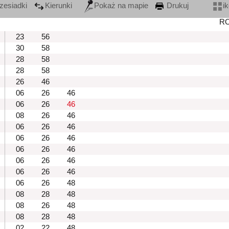
zesiadki
Kierunki
Pokaż na mapie
Drukuj
i
R
23
56
30
58
28
58
28
58
26
46
06
26
46
06
26
46
08
26
46
06
26
46
06
26
46
06
26
46
06
26
46
06
26
46
06
26
48
08
28
48
08
26
48
08
28
48
02
22
48