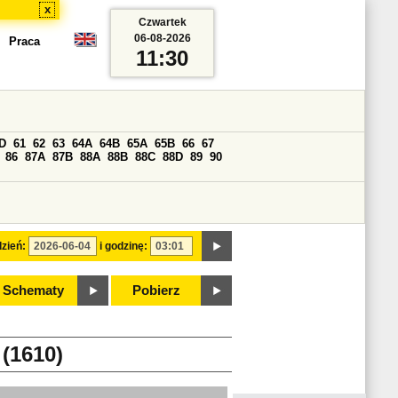
x
Czwartek
06-08-2026
Praca
11:30
D
61
62
63
64A
64B
65A
65B
66
67
86
87A
87B
88A
88B
88C
88D
89
90
zień:
i godzinę:
Schematy
Pobierz
(1610)