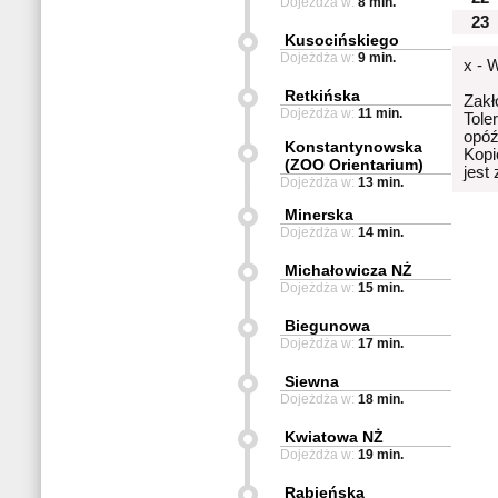
Dojeżdża w:
8 min.
23
Kusocińskiego
Dojeżdża w:
9 min.
x - 
Retkińska
Zakł
Dojeżdża w:
11 min.
Tole
opóź
Konstantynowska
Kopi
(ZOO Orientarium)
jest
Dojeżdża w:
13 min.
Minerska
Dojeżdża w:
14 min.
Michałowicza NŻ
Dojeżdża w:
15 min.
Biegunowa
Dojeżdża w:
17 min.
Siewna
Dojeżdża w:
18 min.
Kwiatowa NŻ
Dojeżdża w:
19 min.
Rąbieńska