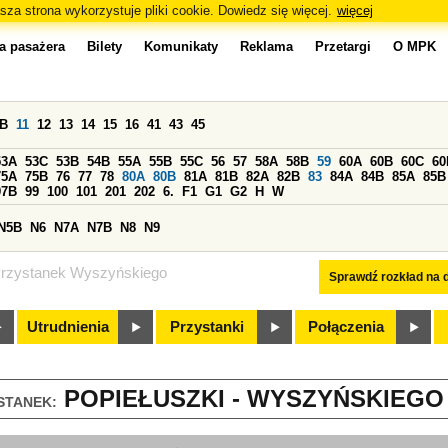
sza strona wykorzystuje pliki cookie. Dowiedz się więcej.
więcej
a pasażera
Bilety
Komunikaty
Reklama
Przetargi
O MPK
0B
11
12
13
14
15
16
41
43
45
53A
53C
53B
54B
55A
55B
55C
56
57
58A
58B
59
60A
60B
60C
60
75A
75B
76
77
78
80A
80B
81A
81B
82A
82B
83
84A
84B
85A
85B
97B
99
100
101
201
202
6.
F1
G1
G2
H
W
N5B
N6
N7A
N7B
N8
N9
rzystanek Wyszyńskiego
Sprawdź rozkład na d
Utrudnienia
Przystanki
Połączenia
POPIEŁUSZKI - WYSZYŃSKIEGO 
STANEK: