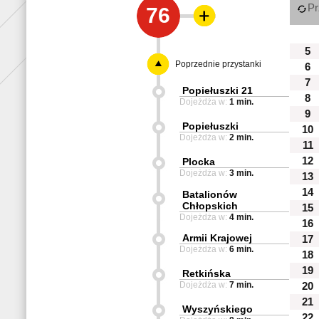
Pr
76
5
Poprzednie przystanki
6
7
Popiełuszki 21
8
Dojeżdża w:
1 min.
9
Popiełuszki
10
Dojeżdża w:
2 min.
11
12
Plocka
Dojeżdża w:
3 min.
13
14
Batalionów
Chłopskich
15
Dojeżdża w:
4 min.
16
Armii Krajowej
17
Dojeżdża w:
6 min.
18
19
Retkińska
Dojeżdża w:
7 min.
20
21
Wyszyńskiego
22