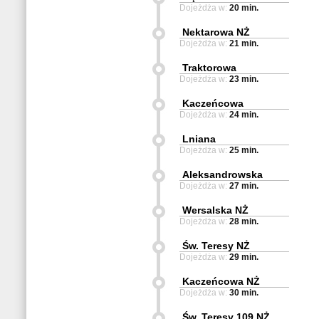
Dojeżdża w:
20 min.
Nektarowa NŻ
Dojeżdża w:
21 min.
Traktorowa
Dojeżdża w:
23 min.
Kaczeńcowa
Dojeżdża w:
24 min.
Lniana
Dojeżdża w:
25 min.
Aleksandrowska
Dojeżdża w:
27 min.
Wersalska NŻ
Dojeżdża w:
28 min.
Św. Teresy NŻ
Dojeżdża w:
29 min.
Kaczeńcowa NŻ
Dojeżdża w:
30 min.
Św. Teresy 109 NŻ