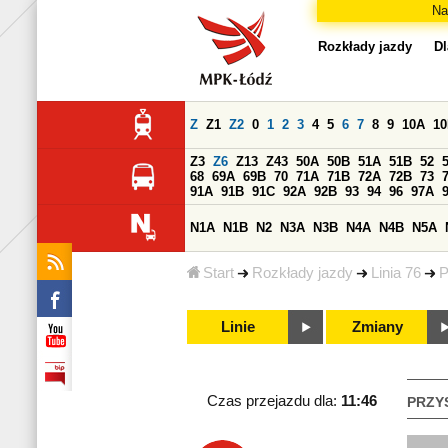
Na
Rozkłady jazdy
Dl
Z
Z1
Z2
0
1
2
3
4
5
6
7
8
9
10A
1
Z3
Z6
Z13
Z43
50A
50B
51A
51B
52
68
69A
69B
70
71A
71B
72A
72B
73
91A
91B
91C
92A
92B
93
94
96
97A
N1A
N1B
N2
N3A
N3B
N4A
N4B
N5A
Start
Rozkłady jazdy
Linia 76
P
Linie
Zmiany
Czas przejazdu dla:
11:46
PRZY