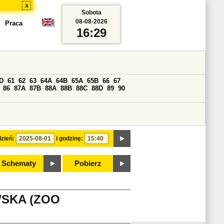
x
Sobota
08-08-2026
Praca
16:29
D
61
62
63
64A
64B
65A
65B
66
67
86
87A
87B
88A
88B
88C
88D
89
90
zień:
i godzinę:
Schematy
Pobierz
SKA (ZOO