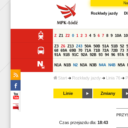
Na
Rozkłady jazdy
Dl
Z
Z1
Z2
0
1
2
3
4
5
6
7
8
9
10A
1
Z3
Z6
Z13
Z43
50A
50B
51A
51B
52
68
69A
69B
70
71A
71B
72A
72B
73
91A
91B
91C
92A
92B
93
94
96
97A
N1A
N1B
N2
N3A
N3B
N4A
N4B
N5A
Start
Rozkłady jazdy
Linia 76
P
Linie
Zmiany
PRZY
Czas przejazdu dla:
18:43