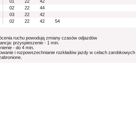
01
22
42
02
22
44
03
22
42
02
22
42
54
ócenia ruchu powodują zmiany czasów odjazdów
rancja: przyspieszenie - 1 min.
nienie - do 4 min.
owanie i rozpowszechnianie rozkładów jazdy w celach zarobkowych
 zabronione.