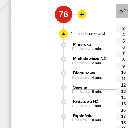
Pr
76
3
Poprzednie przystanki
4
5
Minerska
6
Dojeżdża w:
1 min.
7
Michałowicza NŻ
8
Dojeżdża w:
2 min.
9
10
Biegunowa
Dojeżdża w:
4 min.
11
12
Siewna
13
Dojeżdża w:
5 min.
14
Kwiatowa NŻ
15
Dojeżdża w:
7 min.
16
Rąbieńska
17
Dojeżdża w:
8 min.
18