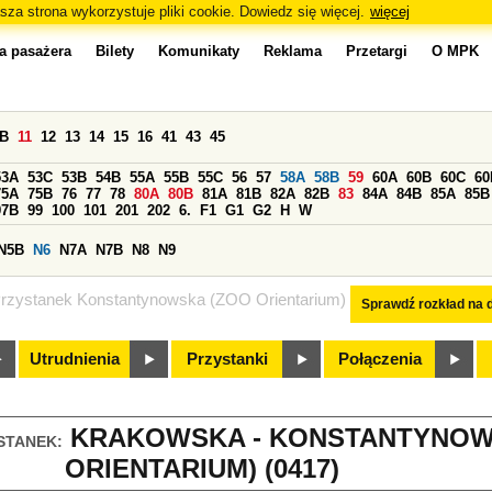
sza strona wykorzystuje pliki cookie. Dowiedz się więcej.
więcej
a pasażera
Bilety
Komunikaty
Reklama
Przetargi
O MPK
0B
11
12
13
14
15
16
41
43
45
53A
53C
53B
54B
55A
55B
55C
56
57
58A
58B
59
60A
60B
60C
60
75A
75B
76
77
78
80A
80B
81A
81B
82A
82B
83
84A
84B
85A
85B
97B
99
100
101
201
202
6.
F1
G1
G2
H
W
N5B
N6
N7A
N7B
N8
N9
rzystanek Konstantynowska (ZOO Orientarium)
Sprawdź rozkład na d
Utrudnienia
Przystanki
Połączenia
KRAKOWSKA - KONSTANTYNOW
STANEK:
ORIENTARIUM) (0417)