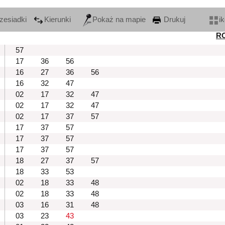
zesiadki
Kierunki
Pokaż na mapie
Drukuj
i
R
57
17
36
56
16
27
36
56
16
32
47
02
17
32
47
02
17
32
47
02
17
37
57
17
37
57
17
37
57
17
37
57
18
27
37
57
18
33
53
02
18
33
48
02
18
33
48
03
16
31
48
03
23
43