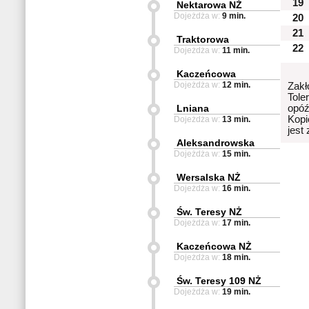
19
Nektarowa NŻ
Dojeżdża w:
9 min.
20
21
Traktorowa
22
Dojeżdża w:
11 min.
Kaczeńcowa
Dojeżdża w:
12 min.
Zakł
Tole
Lniana
opóź
Kopi
Dojeżdża w:
13 min.
jest
Aleksandrowska
Dojeżdża w:
15 min.
Wersalska NŻ
Dojeżdża w:
16 min.
Św. Teresy NŻ
Dojeżdża w:
17 min.
Kaczeńcowa NŻ
Dojeżdża w:
18 min.
Św. Teresy 109 NŻ
Dojeżdża w:
19 min.