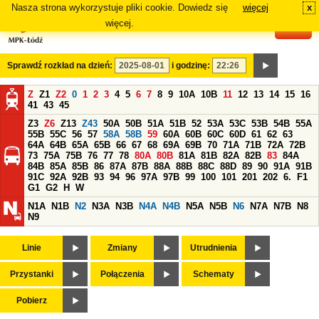
Nasza strona wykorzystuje pliki cookie. Dowiedz się
więcej
x
#
więcej.
Sprawdź rozkład na dzień:
i godzinę:
Z
Z1
Z2
0
1
2
3
4
5
6
7
8
9
10A
10B
11
12
13
14
15
16
41
43
45
Z3
Z6
Z13
Z43
50A
50B
51A
51B
52
53A
53C
53B
54B
55A
55B
55C
56
57
58A
58B
59
60A
60B
60C
60D
61
62
63
64A
64B
65A
65B
66
67
68
69A
69B
70
71A
71B
72A
72B
73
75A
75B
76
77
78
80A
80B
81A
81B
82A
82B
83
84A
84B
85A
85B
86
87A
87B
88A
88B
88C
88D
89
90
91A
91B
91C
92A
92B
93
94
96
97A
97B
99
100
101
201
202
6.
F1
G1
G2
H
W
N1A
N1B
N2
N3A
N3B
N4A
N4B
N5A
N5B
N6
N7A
N7B
N8
N9
Linie
Zmiany
Utrudnienia
Przystanki
Połączenia
Schematy
Pobierz