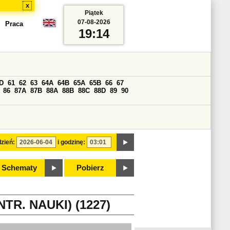
x
Piątek
07-08-2026
Praca
19:14
D
61
62
63
64A
64B
65A
65B
66
67
86
87A
87B
88A
88B
88C
88D
89
90
zień:
i godzinę:
Schematy
Pobierz
TR. NAUKI) (1227)