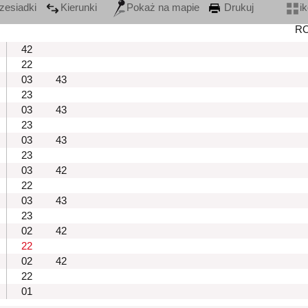
zesiadki
Kierunki
Pokaż na mapie
Drukuj
i
R
42
22
03
43
23
03
43
23
03
43
23
03
42
22
03
43
23
02
42
22
02
42
22
01