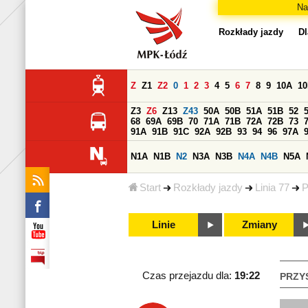
Na
Rozkłady jazdy
Dl
Z
Z1
Z2
0
1
2
3
4
5
6
7
8
9
10A
1
Z3
Z6
Z13
Z43
50A
50B
51A
51B
52
68
69A
69B
70
71A
71B
72A
72B
73
91A
91B
91C
92A
92B
93
94
96
97A
N1A
N1B
N2
N3A
N3B
N4A
N4B
N5A
Start
Rozkłady jazdy
Linia 77
P
Linie
Zmiany
Czas przejazdu dla:
19:22
PRZY