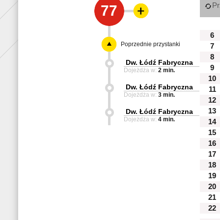
Pr
77
6
Poprzednie przystanki
7
8
Dw. Łódź Fabryczna
9
Dojeżdża w:
2 min.
10
Dw. Łódź Fabryczna
11
Dojeżdża w:
3 min.
12
13
Dw. Łódź Fabryczna
Dojeżdża w:
4 min.
14
15
16
17
18
19
20
21
22