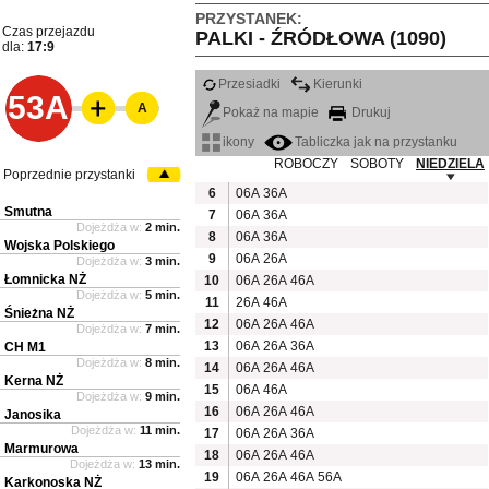
PRZYSTANEK:
Czas przejazdu
PALKI - ŹRÓDŁOWA (1090)
dla:
17:9
Przesiadki
Kierunki
53A
A
Pokaż na mapie
Drukuj
ikony
Tabliczka jak na przystanku
ROBOCZY
SOBOTY
NIEDZIELA
Poprzednie przystanki
6
06A
36A
Smutna
7
06A
36A
Dojeżdża w:
2 min.
8
06A
36A
Wojska Polskiego
9
06A
26A
Dojeżdża w:
3 min.
Łomnicka NŻ
10
06A
26A
46A
Dojeżdża w:
5 min.
11
26A
46A
Śnieżna NŻ
12
06A
26A
46A
Dojeżdża w:
7 min.
13
06A
26A
36A
CH M1
Dojeżdża w:
8 min.
14
06A
26A
46A
Kerna NŻ
15
06A
46A
Dojeżdża w:
9 min.
16
06A
26A
46A
Janosika
Dojeżdża w:
11 min.
17
06A
26A
36A
Marmurowa
18
06A
26A
46A
Dojeżdża w:
13 min.
19
06A
26A
46A
56A
Karkonoska NŻ