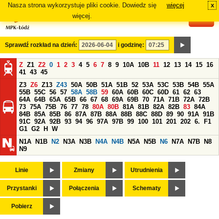
Nasza strona wykorzystuje pliki cookie. Dowiedz się
więcej
x
#
więcej.
Sprawdź rozkład na dzień:
i godzinę:
Z
Z1
Z2
0
1
2
3
4
5
6
7
8
9
10A
10B
11
12
13
14
15
16
41
43
45
Z3
Z6
Z13
Z43
50A
50B
51A
51B
52
53A
53C
53B
54B
55A
55B
55C
56
57
58A
58B
59
60A
60B
60C
60D
61
62
63
64A
64B
65A
65B
66
67
68
69A
69B
70
71A
71B
72A
72B
73
75A
75B
76
77
78
80A
80B
81A
81B
82A
82B
83
84A
84B
85A
85B
86
87A
87B
88A
88B
88C
88D
89
90
91A
91B
91C
92A
92B
93
94
96
97A
97B
99
100
101
201
202
6.
F1
G1
G2
H
W
N1A
N1B
N2
N3A
N3B
N4A
N4B
N5A
N5B
N6
N7A
N7B
N8
N9
Linie
Zmiany
Utrudnienia
Przystanki
Połączenia
Schematy
Pobierz