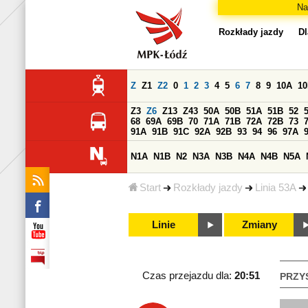
Na
Rozkłady jazdy
Dl
Z
Z1
Z2
0
1
2
3
4
5
6
7
8
9
10A
1
Z3
Z6
Z13
Z43
50A
50B
51A
51B
52
68
69A
69B
70
71A
71B
72A
72B
73
91A
91B
91C
92A
92B
93
94
96
97A
N1A
N1B
N2
N3A
N3B
N4A
N4B
N5A
Start
Rozkłady jazdy
Linia 53A
Linie
Zmiany
Czas przejazdu dla:
20:51
PRZY