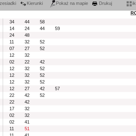
zesiadki
Kierunki
Pokaż na mapie
Drukuj
i
R
34
44
58
14
24
44
59
24
48
11
32
52
07
27
52
12
32
02
22
42
12
32
52
12
32
52
12
32
52
12
27
42
57
22
42
52
22
42
17
32
02
32
02
41
11
51
11
41