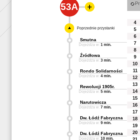
Pr
53A
4
Poprzednie przystanki
5
6
Smutna
7
Dojeżdża w:
1 min.
8
Źródłowa
9
Dojeżdża w:
3 min.
10
11
Rondo Solidarności
Dojeżdża w:
4 min.
12
13
Rewolucji 1905r.
14
Dojeżdża w:
5 min.
15
Narutowicza
16
Dojeżdża w:
7 min.
17
Dw. Łódź Fabryczna
18
Dojeżdża w:
9 min.
19
20
Dw. Łódź Fabryczna
Dojeżdża w:
10 min.
21