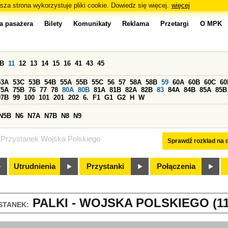
sza strona wykorzystuje pliki cookie. Dowiedz się więcej.
więcej
a pasażera
Bilety
Komunikaty
Reklama
Przetargi
O MPK
0B
11
12
13
14
15
16
41
43
45
53A
53C
53B
54B
55A
55B
55C
56
57
58A
58B
59
60A
60B
60C
60
75A
75B
76
77
78
80A
80B
81A
81B
82A
82B
83
84A
84B
85A
85B
97B
99
100
101
201
202
6.
F1
G1
G2
H
W
N5B
N6
N7A
N7B
N8
N9
Przystanek Wojska Polskiego
Sprawdź rozkład na d
Utrudnienia
Przystanki
Połączenia
PALKI - WOJSKA POLSKIEGO (11
STANEK: