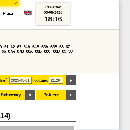
x
Czwartek
06-08-2026
Praca
18:16
D
61
62
63
64A
64B
65A
65B
66
67
86
87A
87B
88A
88B
88C
88D
89
90
zień:
i godzinę:
Schematy
Pobierz
14)