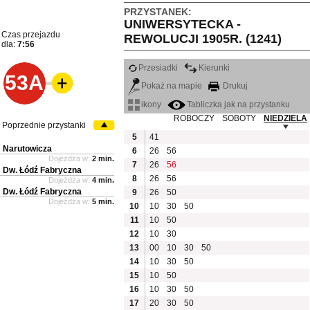
PRZYSTANEK:
UNIWERSYTECKA -
Czas przejazdu
REWOLUCJI 1905R. (1241)
dla:
7:56
Przesiadki
Kierunki
53A
Pokaż na mapie
Drukuj
ikony
Tabliczka jak na przystanku
ROBOCZY
SOBOTY
NIEDZIELA
Poprzednie przystanki
5
41
Narutowicza
6
26
56
Dojeżdża w:
2 min.
7
26
56
Dw. Łódź Fabryczna
8
26
56
Dojeżdża w:
4 min.
Dw. Łódź Fabryczna
9
26
50
Dojeżdża w:
5 min.
10
10
30
50
11
10
50
12
10
30
13
00
10
30
50
14
10
30
50
15
10
50
16
10
30
50
17
20
30
50