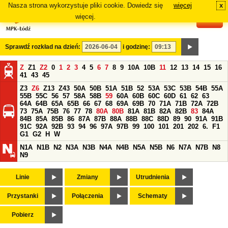
Nasza strona wykorzystuje pliki cookie. Dowiedz się
więcej
x
#
więcej.
Sprawdź rozkład na dzień:
i godzinę:
Z
Z1
Z2
0
1
2
3
4
5
6
7
8
9
10A
10B
11
12
13
14
15
16
41
43
45
Z3
Z6
Z13
Z43
50A
50B
51A
51B
52
53A
53C
53B
54B
55A
55B
55C
56
57
58A
58B
59
60A
60B
60C
60D
61
62
63
64A
64B
65A
65B
66
67
68
69A
69B
70
71A
71B
72A
72B
73
75A
75B
76
77
78
80A
80B
81A
81B
82A
82B
83
84A
84B
85A
85B
86
87A
87B
88A
88B
88C
88D
89
90
91A
91B
91C
92A
92B
93
94
96
97A
97B
99
100
101
201
202
6.
F1
G1
G2
H
W
N1A
N1B
N2
N3A
N3B
N4A
N4B
N5A
N5B
N6
N7A
N7B
N8
N9
Linie
Zmiany
Utrudnienia
Przystanki
Połączenia
Schematy
Pobierz