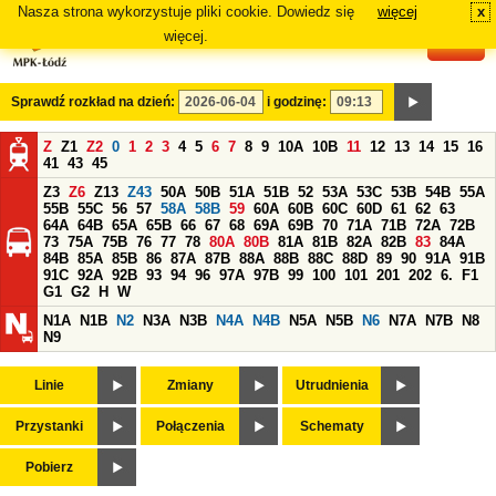
Nasza strona wykorzystuje pliki cookie. Dowiedz się
więcej
x
#
więcej.
Sprawdź rozkład na dzień:
i godzinę:
Z
Z1
Z2
0
1
2
3
4
5
6
7
8
9
10A
10B
11
12
13
14
15
16
41
43
45
Z3
Z6
Z13
Z43
50A
50B
51A
51B
52
53A
53C
53B
54B
55A
55B
55C
56
57
58A
58B
59
60A
60B
60C
60D
61
62
63
64A
64B
65A
65B
66
67
68
69A
69B
70
71A
71B
72A
72B
73
75A
75B
76
77
78
80A
80B
81A
81B
82A
82B
83
84A
84B
85A
85B
86
87A
87B
88A
88B
88C
88D
89
90
91A
91B
91C
92A
92B
93
94
96
97A
97B
99
100
101
201
202
6.
F1
G1
G2
H
W
N1A
N1B
N2
N3A
N3B
N4A
N4B
N5A
N5B
N6
N7A
N7B
N8
N9
Linie
Zmiany
Utrudnienia
Przystanki
Połączenia
Schematy
Pobierz