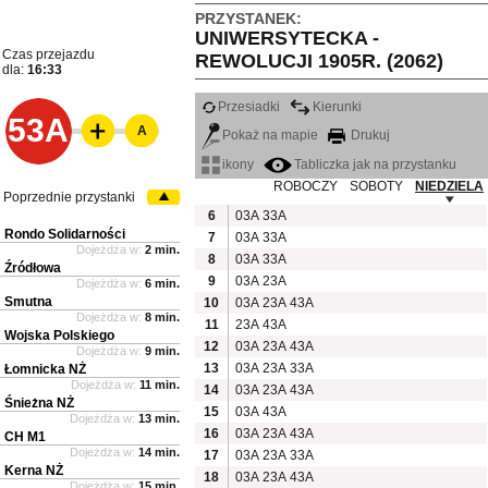
PRZYSTANEK:
UNIWERSYTECKA -
Czas przejazdu
REWOLUCJI 1905R. (2062)
dla:
16:33
Przesiadki
Kierunki
53A
A
Pokaż na mapie
Drukuj
ikony
Tabliczka jak na przystanku
ROBOCZY
SOBOTY
NIEDZIELA
Poprzednie przystanki
6
03A
33A
Rondo Solidarności
7
03A
33A
Dojeżdża w:
2 min.
8
03A
33A
Źródłowa
9
03A
23A
Dojeżdża w:
6 min.
Smutna
10
03A
23A
43A
Dojeżdża w:
8 min.
11
23A
43A
Wojska Polskiego
12
03A
23A
43A
Dojeżdża w:
9 min.
13
03A
23A
33A
Łomnicka NŻ
Dojeżdża w:
11 min.
14
03A
23A
43A
Śnieżna NŻ
15
03A
43A
Dojeżdża w:
13 min.
16
03A
23A
43A
CH M1
Dojeżdża w:
14 min.
17
03A
23A
33A
Kerna NŻ
18
03A
23A
43A
Dojeżdża w:
15 min.