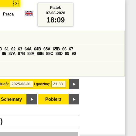
x
Piątek
07-08-2026
Praca
18:09
D
61
62
63
64A
64B
65A
65B
66
67
86
87A
87B
88A
88B
88C
88D
89
90
zień:
i godzinę:
Schematy
Pobierz
)