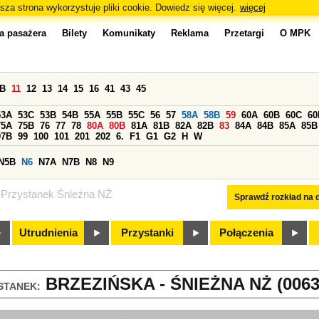
sza strona wykorzystuje pliki cookie. Dowiedz się więcej.
więcej
a pasażera
Bilety
Komunikaty
Reklama
Przetargi
O MPK
0B
11
12
13
14
15
16
41
43
45
53A
53C
53B
54B
55A
55B
55C
56
57
58A
58B
59
60A
60B
60C
60
75A
75B
76
77
78
80A
80B
81A
81B
82A
82B
83
84A
84B
85A
85B
97B
99
100
101
201
202
6.
F1
G1
G2
H
W
N5B
N6
N7A
N7B
N8
N9
Przystanek Śnieżna NŻ
Sprawdź rozkład na d
Utrudnienia
Przystanki
Połączenia
BRZEZIŃSKA - ŚNIEŻNA NŻ (0063
STANEK: