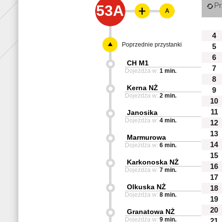
Pr
53A
A
4
Poprzednie przystanki
5
6
CH M1
7
Dojeżdża w:
1 min.
8
Kerna NŻ
9
Dojeżdża w:
2 min.
10
11
Janosika
Dojeżdża w:
4 min.
12
13
Marmurowa
14
Dojeżdża w:
6 min.
15
Karkonoska NŻ
16
Dojeżdża w:
7 min.
17
Olkuska NŻ
18
Dojeżdża w:
8 min.
19
20
Granatowa NŻ
Dojeżdża w:
9 min.
21