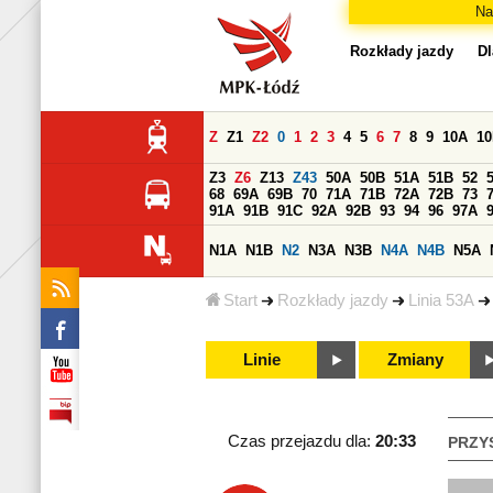
Na
Rozkłady jazdy
Dl
Z
Z1
Z2
0
1
2
3
4
5
6
7
8
9
10A
1
Z3
Z6
Z13
Z43
50A
50B
51A
51B
52
68
69A
69B
70
71A
71B
72A
72B
73
91A
91B
91C
92A
92B
93
94
96
97A
N1A
N1B
N2
N3A
N3B
N4A
N4B
N5A
Start
Rozkłady jazdy
Linia 53A
Linie
Zmiany
Czas przejazdu dla:
20:33
PRZY