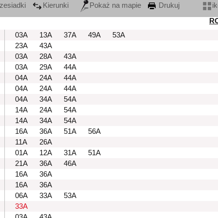
zesiadki
Kierunki
Pokaż na mapie
Drukuj
i
R
03A
13A
37A
49A
53A
23A
43A
03A
28A
43A
03A
29A
44A
04A
24A
44A
04A
24A
44A
04A
34A
54A
14A
24A
54A
14A
34A
54A
16A
36A
51A
56A
11A
26A
01A
12A
31A
51A
21A
36A
46A
16A
36A
16A
36A
06A
33A
53A
33A
03A
43A