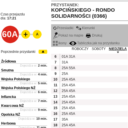
PRZYSTANEK:
KOPCIŃSKIEGO - RONDO
Czas przejazdu
SOLIDARNOŚCI (0366)
dla:
17:21
Przesiadki
Kierunki
60A
A
Pokaż na mapie
Drukuj
ikony
Tabliczka jak na przystanku
ROBOCZY
SOBOTY
NIEDZIELA
Poprzednie przystanki
6
01A
31A
Źródłowa
7
31A
Dojeżdża w:
2 min.
8
25A
55A
Smutna
9
25A
Dojeżdża w:
4 min.
Wojska Polskiego
10
25A
45A
Dojeżdża w:
5 min.
11
25A
45A
Wojska Polskiego NŻ
12
25A
45A
Dojeżdża w:
6 min.
13
25A
45A
Inflancka
Dojeżdża w:
7 min.
14
25A
45A
Kwarcowa NŻ
15
25A
45A
Dojeżdża w:
9 min.
16
25A
45A
Opolska NŻ
Dojeżdża w:
10 min.
17
35A
Herbowa
18
25A
45A
Dojeżdża w:
11 min.