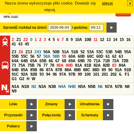
Nasza strona wykorzystuje pliki cookie. Dowiedz się
więcej
x
#
więcej.
Sprawdź rozkład na dzień:
i godzinę:
Z
Z1
Z2
0
1
2
3
4
5
6
7
8
9
10A
10B
11
12
13
14
15
16
41
43
45
Z3
Z6
Z13
Z43
50A
50B
51A
51B
52
53A
53C
53B
54B
55A
55B
55C
56
57
58A
58B
59
60A
60B
60C
60D
61
62
63
64A
64B
65A
65B
66
67
68
69A
69B
70
71A
71B
72A
72B
73
75A
75B
76
77
78
80A
80B
81A
81B
82A
82B
83
84A
84B
85A
85B
86
87A
87B
88A
88B
88C
88D
89
90
91A
91B
91C
92A
92B
93
94
96
97A
97B
99
100
101
201
202
6.
F1
G1
G2
H
W
N1A
N1B
N2
N3A
N3B
N4A
N4B
N5A
N5B
N6
N7A
N7B
N8
N9
Linie
Zmiany
Utrudnienia
Przystanki
Połączenia
Schematy
Pobierz