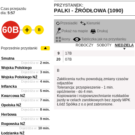
PRZYSTANEK:
Czas przejazdu
PALKI - ŹRÓDŁOWA (1090)
dla:
5:57
Przesiadki
Kierunki
60B
B
Pokaż na mapie
Drukuj
ikony
Tabliczka jak na przystanku
ROBOCZY
SOBOTY
NIEDZIELA
Poprzednie przystanki
9
17B
Smutna
20
07B
Dojeżdża w:
2 min.
Wojska Polskiego
B
Dojeżdża w:
3 min.
Wojska Polskiego NŻ
Zakłócenia ruchu powodują zmiany czasów
Dojeżdża w:
4 min.
odjazdów
Inflancka
Tolerancja: przyspieszenie - 1 min.
Dojeżdża w:
5 min.
opóźnienie - do 4 min.
Kwarcowa NŻ
Kopiowanie i rozpowszechnianie rozkładów
jazdy w celach zarobkowych bez zgody MPK
Dojeżdża w:
7 min.
Łódź Spółka z o.o jest zabronione.
Opolska NŻ
Dojeżdża w:
8 min.
Herbowa
Dojeżdża w:
9 min.
Rogowska NŻ
Dojeżdża w:
10 min.
Łodzianka NŻ