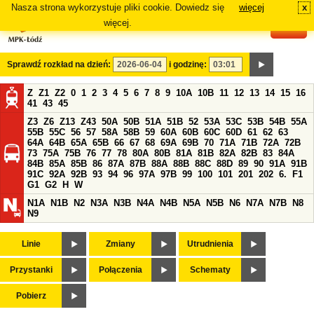
Nasza strona wykorzystuje pliki cookie. Dowiedz się
więcej
x
#
więcej.
Sprawdź rozkład na dzień:
i godzinę:
Z
Z1
Z2
0
1
2
3
4
5
6
7
8
9
10A
10B
11
12
13
14
15
16
41
43
45
Z3
Z6
Z13
Z43
50A
50B
51A
51B
52
53A
53C
53B
54B
55A
55B
55C
56
57
58A
58B
59
60A
60B
60C
60D
61
62
63
64A
64B
65A
65B
66
67
68
69A
69B
70
71A
71B
72A
72B
73
75A
75B
76
77
78
80A
80B
81A
81B
82A
82B
83
84A
84B
85A
85B
86
87A
87B
88A
88B
88C
88D
89
90
91A
91B
91C
92A
92B
93
94
96
97A
97B
99
100
101
201
202
6.
F1
G1
G2
H
W
N1A
N1B
N2
N3A
N3B
N4A
N4B
N5A
N5B
N6
N7A
N7B
N8
N9
Linie
Zmiany
Utrudnienia
Przystanki
Połączenia
Schematy
Pobierz