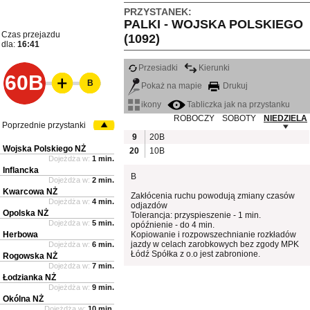
PRZYSTANEK:
PALKI - WOJSKA POLSKIEGO
Czas przejazdu
(1092)
dla:
16:41
Przesiadki
Kierunki
60B
B
Pokaż na mapie
Drukuj
ikony
Tabliczka jak na przystanku
ROBOCZY
SOBOTY
NIEDZIELA
Poprzednie przystanki
9
20B
Wojska Polskiego NŻ
20
10B
Dojeżdża w:
1 min.
Inflancka
B
Dojeżdża w:
2 min.
Kwarcowa NŻ
Zakłócenia ruchu powodują zmiany czasów
Dojeżdża w:
4 min.
odjazdów
Opolska NŻ
Tolerancja: przyspieszenie - 1 min.
Dojeżdża w:
5 min.
opóźnienie - do 4 min.
Herbowa
Kopiowanie i rozpowszechnianie rozkładów
jazdy w celach zarobkowych bez zgody MPK
Dojeżdża w:
6 min.
Łódź Spółka z o.o jest zabronione.
Rogowska NŻ
Dojeżdża w:
7 min.
Łodzianka NŻ
Dojeżdża w:
9 min.
Okólna NŻ
Dojeżdża w:
10 min.