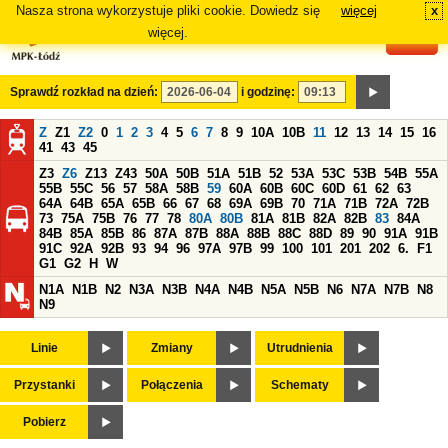
Nasza strona wykorzystuje pliki cookie. Dowiedz się
więcej
x
#
więcej.
Sprawdź rozkład na dzień:
i godzinę:
Z
Z1
Z2
0
1
2
3
4
5
6
7
8
9
10A
10B
11
12
13
14
15
16
41
43
45
Z3
Z6
Z13
Z43
50A
50B
51A
51B
52
53A
53C
53B
54B
55A
55B
55C
56
57
58A
58B
59
60A
60B
60C
60D
61
62
63
64A
64B
65A
65B
66
67
68
69A
69B
70
71A
71B
72A
72B
73
75A
75B
76
77
78
80A
80B
81A
81B
82A
82B
83
84A
84B
85A
85B
86
87A
87B
88A
88B
88C
88D
89
90
91A
91B
91C
92A
92B
93
94
96
97A
97B
99
100
101
201
202
6.
F1
G1
G2
H
W
N1A
N1B
N2
N3A
N3B
N4A
N4B
N5A
N5B
N6
N7A
N7B
N8
N9
Linie
Zmiany
Utrudnienia
Przystanki
Połączenia
Schematy
Pobierz