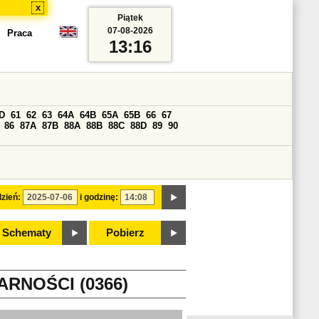
x
Piątek
07-08-2026
Praca
13:16
D
61
62
63
64A
64B
65A
65B
66
67
86
87A
87B
88A
88B
88C
88D
89
90
zień:
i godzinę:
Schematy
Pobierz
RNOŚCI (0366)