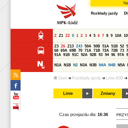
Na
Rozkłady jazdy
Dl
Z
Z1
Z2
0
1
2
3
4
5
6
7
8
9
10A
1
Z3
Z6
Z13
Z43
50A
50B
51A
51B
52
68
69A
69B
70
71A
71B
72A
72B
73
91A
91B
91C
92A
92B
93
94
96
97A
N1A
N1B
N2
N3A
N3B
N4A
N4B
N5A
Start
Rozkłady jazdy
Linia 60B
Linie
Zmiany
Czas przejazdu dla:
16:36
PRZY