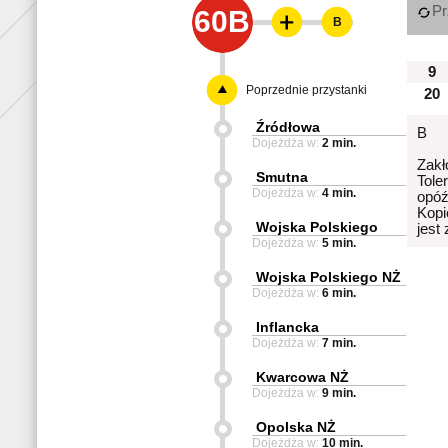
Pr
60B
B
9
Poprzednie przystanki
20
Źródłowa
B
Dojeżdża w:
2 min.
Zakł
Smutna
Tole
Dojeżdża w:
4 min.
opóź
Kopi
Wojska Polskiego
jest
Dojeżdża w:
5 min.
Wojska Polskiego NŻ
Dojeżdża w:
6 min.
Inflancka
Dojeżdża w:
7 min.
Kwarcowa NŻ
Dojeżdża w:
9 min.
Opolska NŻ
Dojeżdża w:
10 min.