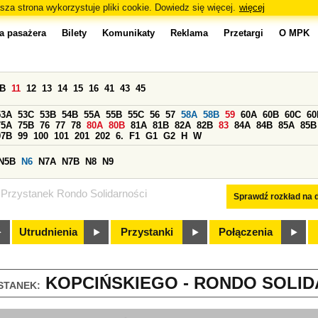
sza strona wykorzystuje pliki cookie. Dowiedz się więcej.
więcej
a pasażera
Bilety
Komunikaty
Reklama
Przetargi
O MPK
0B
11
12
13
14
15
16
41
43
45
53A
53C
53B
54B
55A
55B
55C
56
57
58A
58B
59
60A
60B
60C
60
75A
75B
76
77
78
80A
80B
81A
81B
82A
82B
83
84A
84B
85A
85B
97B
99
100
101
201
202
6.
F1
G1
G2
H
W
N5B
N6
N7A
N7B
N8
N9
Przystanek Rondo Solidarności
Sprawdź rozkład na d
Utrudnienia
Przystanki
Połączenia
KOPCIŃSKIEGO - RONDO SOLIDA
STANEK: