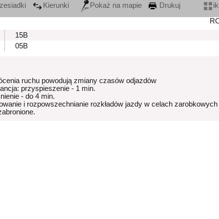
zesiadki
Kierunki
Pokaż na mapie
Drukuj
i
R
15B
05B
ócenia ruchu powodują zmiany czasów odjazdów
rancja: przyspieszenie - 1 min.
nienie - do 4 min.
owanie i rozpowszechnianie rozkładów jazdy w celach zarobkowych
 zabronione.