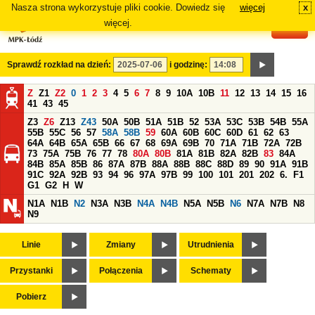
Nasza strona wykorzystuje pliki cookie. Dowiedz się
więcej
x
#
więcej.
Sprawdź rozkład na dzień:
i godzinę:
Z
Z1
Z2
0
1
2
3
4
5
6
7
8
9
10A
10B
11
12
13
14
15
16
41
43
45
Z3
Z6
Z13
Z43
50A
50B
51A
51B
52
53A
53C
53B
54B
55A
55B
55C
56
57
58A
58B
59
60A
60B
60C
60D
61
62
63
64A
64B
65A
65B
66
67
68
69A
69B
70
71A
71B
72A
72B
73
75A
75B
76
77
78
80A
80B
81A
81B
82A
82B
83
84A
84B
85A
85B
86
87A
87B
88A
88B
88C
88D
89
90
91A
91B
91C
92A
92B
93
94
96
97A
97B
99
100
101
201
202
6.
F1
G1
G2
H
W
N1A
N1B
N2
N3A
N3B
N4A
N4B
N5A
N5B
N6
N7A
N7B
N8
N9
Linie
Zmiany
Utrudnienia
Przystanki
Połączenia
Schematy
Pobierz