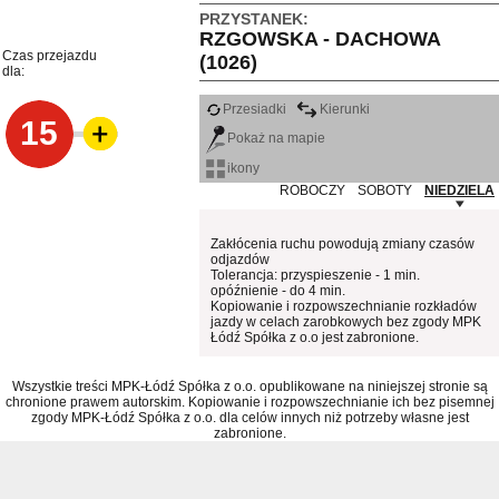
PRZYSTANEK:
RZGOWSKA - DACHOWA
Czas przejazdu
(1026)
dla:
Przesiadki
Kierunki
15
Pokaż na mapie
ikony
ROBOCZY
SOBOTY
NIEDZIELA
Zakłócenia ruchu powodują zmiany czasów
odjazdów
Tolerancja: przyspieszenie - 1 min.
opóźnienie - do 4 min.
Kopiowanie i rozpowszechnianie rozkładów
jazdy w celach zarobkowych bez zgody MPK
Łódź Spółka z o.o jest zabronione.
Wszystkie treści MPK-Łódź Spółka z o.o. opublikowane na niniejszej stronie są
chronione prawem autorskim. Kopiowanie i rozpowszechnianie ich bez pisemnej
zgody MPK-Łódź Spółka z o.o. dla celów innych niż potrzeby własne jest
zabronione.