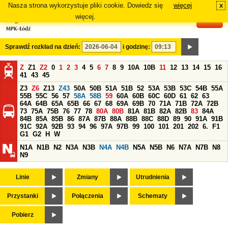
Nasza strona wykorzystuje pliki cookie. Dowiedz się
więcej
x
#
więcej.
Sprawdź rozkład na dzień:
i godzinę:
Z
Z1
Z2
0
1
2
3
4
5
6
7
8
9
10A
10B
11
12
13
14
15
16
41
43
45
Z3
Z6
Z13
Z43
50A
50B
51A
51B
52
53A
53B
53C
54B
55A
55B
55C
56
57
58A
58B
59
60A
60B
60C
60D
61
62
63
64A
64B
65A
65B
66
67
68
69A
69B
70
71A
71B
72A
72B
73
75A
75B
76
77
78
80A
80B
81A
81B
82A
82B
83
84A
84B
85A
85B
86
87A
87B
88A
88B
88C
88D
89
90
91A
91B
91C
92A
92B
93
94
96
97A
97B
99
100
101
201
202
6.
F1
G1
G2
H
W
N1A
N1B
N2
N3A
N3B
N4A
N4B
N5A
N5B
N6
N7A
N7B
N8
N9
Linie
Zmiany
Utrudnienia
Przystanki
Połączenia
Schematy
Pobierz