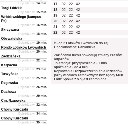
Dojeżdża w:
14 min.
17
02
22
42
Targi Łódzkie
18
02
22
42
Dojeżdża w:
15 min.
19
02
22
42
Wróblewskiego (kampus
PŁ)
20
02
22
42
Dojeżdża w:
16 min.
21
02
22
42
Skrzywana
22
02
22
42
Dojeżdża w:
18 min.
Obywatelska
Dojeżdża w:
19 min.
x - od r. Lotników Lwowskich do zaj.
Chocianowice: Pabianicką
Rondo Lotników Lwowskich
Dojeżdża w:
20 min.
Zakłócenia ruchu powodują zmiany czasów
Zaolziańska
odjazdów
Dojeżdża w:
22 min.
Tolerancja: przyspieszenie - 1 min.
Karpacka
opóźnienie - do 4 min.
Dojeżdża w:
23 min.
Kopiowanie i rozpowszechnianie rozkładów
Tuszyńska
jazdy w celach zarobkowych bez zgody MPK
Dojeżdża w:
25 min.
Łódź Spółka z o.o jest zabronione.
Rzgowska
Dojeżdża w:
26 min.
Dachowa
Dojeżdża w:
29 min.
Cm. Rzgowska
Dojeżdża w:
32 min.
Chojny Kurczaki
Dojeżdża w:
34 min.
Chojny Kurczaki
Dojeżdża w:
35 min.