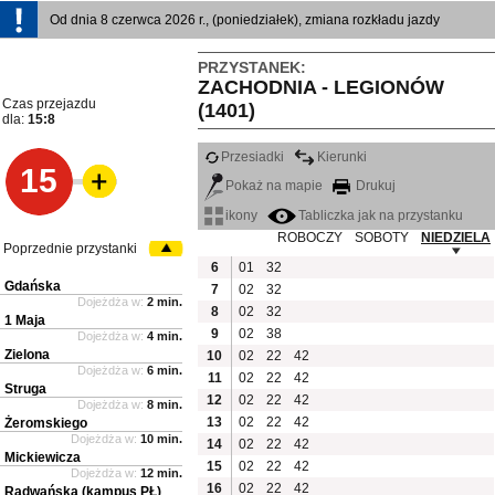
Od dnia 8 czerwca 2026 r., (poniedziałek), zmiana rozkładu jazdy
PRZYSTANEK:
ZACHODNIA - LEGIONÓW
Czas przejazdu
(1401)
dla:
15:8
Przesiadki
Kierunki
15
Pokaż na mapie
Drukuj
ikony
Tabliczka jak na przystanku
ROBOCZY
SOBOTY
NIEDZIELA
Poprzednie przystanki
6
01
32
Gdańska
7
02
32
Dojeżdża w:
2 min.
8
02
32
1 Maja
9
02
38
Dojeżdża w:
4 min.
Zielona
10
02
22
42
Dojeżdża w:
6 min.
11
02
22
42
Struga
12
02
22
42
Dojeżdża w:
8 min.
13
02
22
42
Żeromskiego
Dojeżdża w:
10 min.
14
02
22
42
Mickiewicza
15
02
22
42
Dojeżdża w:
12 min.
16
02
22
42
Radwańska (kampus PŁ)