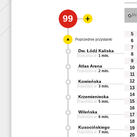
Pr
99
5
Poprzednie przystanki
6
7
Dw. Łódź Kaliska
8
Dojeżdża w:
1 min.
9
Atlas Arena
10
Dojeżdża w:
2 min.
11
12
Kowieńska
Dojeżdża w:
3 min.
13
14
Krzemieniecka
15
Dojeżdża w:
5 min.
16
Wileńska
17
Dojeżdża w:
6 min.
18
Kusocińskiego
19
Dojeżdża w:
7 min.
20