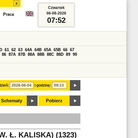
x
Czwartek
06-08-2026
Praca
07:52
D
61
62
63
64A
64B
65A
65B
66
67
86
87A
87B
88A
88B
88C
88D
89
90
zień:
i godzinę:
Schematy
Pobierz
 Ł. KALISKA) (1323)