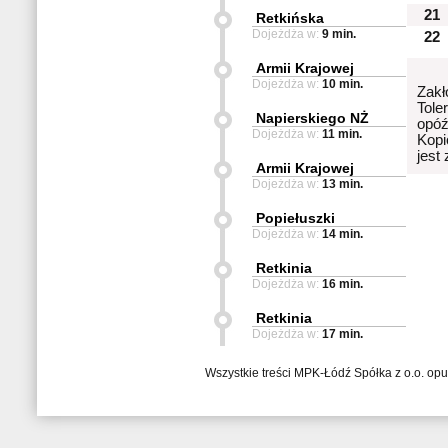
21
Retkińska
Dojeżdża w:
9 min.
22
Armii Krajowej
Dojeżdża w:
10 min.
Zakł
Tole
Napierskiego NŻ
opóź
Dojeżdża w:
11 min.
Kopi
jest
Armii Krajowej
Dojeżdża w:
13 min.
Popiełuszki
Dojeżdża w:
14 min.
Retkinia
Dojeżdża w:
16 min.
Retkinia
Dojeżdża w:
17 min.
Wszystkie treści MPK-Łódź Spółka z o.o. op