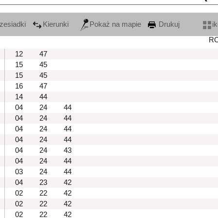
zesiadki
Kierunki
Pokaż na mapie
Drukuj
i
R
12
47
15
45
15
45
16
47
14
44
04
24
44
04
24
44
04
24
44
04
24
44
04
24
43
04
24
44
03
24
44
04
23
42
02
22
42
02
22
42
02
22
42