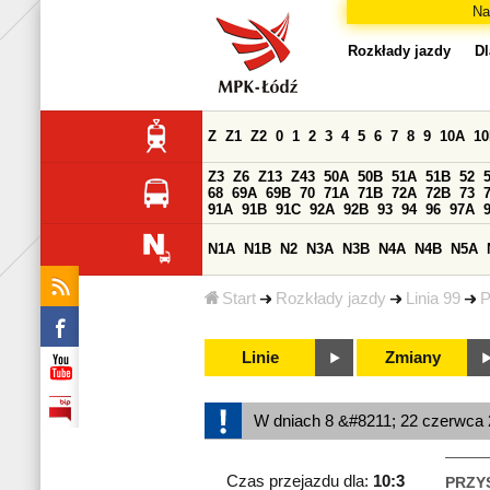
Na
Rozkłady jazdy
Dl
Z
Z1
Z2
0
1
2
3
4
5
6
7
8
9
10A
1
Z3
Z6
Z13
Z43
50A
50B
51A
51B
52
68
69A
69B
70
71A
71B
72A
72B
73
91A
91B
91C
92A
92B
93
94
96
97A
N1A
N1B
N2
N3A
N3B
N4A
N4B
N5A
Start
Rozkłady jazdy
Linia 99
P
Linie
Zmiany
W dniach 8 &#8211; 22 czerwca 2
Czas przejazdu dla:
10:3
PRZY