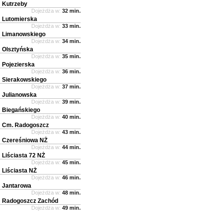
Kutrzeby
Dojeżdża w:
32 min.
Lutomierska
Dojeżdża w:
33 min.
Limanowskiego
Dojeżdża w:
34 min.
Olsztyńska
Dojeżdża w:
35 min.
Pojezierska
Dojeżdża w:
36 min.
Sierakowskiego
Dojeżdża w:
37 min.
Julianowska
Dojeżdża w:
39 min.
Biegańskiego
Dojeżdża w:
40 min.
Cm. Radogoszcz
Dojeżdża w:
43 min.
Czereśniowa NŻ
Dojeżdża w:
44 min.
Liściasta 72 NŻ
Dojeżdża w:
45 min.
Liściasta NŻ
Dojeżdża w:
46 min.
Jantarowa
Dojeżdża w:
48 min.
Radogoszcz Zachód
Dojeżdża w:
49 min.