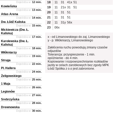
Dojeżdża w:
12 min.
18
11
31
41x
51
Kowieńska
19
11
21x
31
51
Dojeżdża w:
13 min.
20
11
31
51
Atlas Arena
21
11
31
51
Dojeżdża w:
14 min.
Dw. Łódź Kaliska
22
11
31y
56x
Dojeżdża w:
15 min.
23
06x
Mickiewicza (Dw. Ł.
Kaliska)
x - od Limanowskiego do zaj. Limanowskiego
Dojeżdża w:
17 min.
y - p. Włókniarzy, Limanowskiego
Karolewska (Dw. Ł.
Kaliska)
Zakłócenia ruchu powodują zmiany czasów
Dojeżdża w:
18 min.
odjazdów
Włókniarzy
Tolerancja: przyspieszenie - 1 min.
Dojeżdża w:
19 min.
opóźnienie - do 4 min.
Struga
Kopiowanie i rozpowszechnianie rozkładów
Dojeżdża w:
22 min.
jazdy w celach zarobkowych bez zgody MPK
Pl. Hallera
Łódź Spółka z o.o jest zabronione.
Dojeżdża w:
24 min.
Żeligowskiego
Dojeżdża w:
25 min.
1 Maja
Dojeżdża w:
26 min.
Legionów
Dojeżdża w:
27 min.
Srebrzyńska
Dojeżdża w:
28 min.
Drewnowska
Dojeżdża w:
30 min.