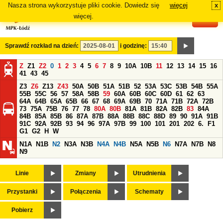
Nasza strona wykorzystuje pliki cookie. Dowiedz się
więcej
x
#
więcej.
Sprawdź rozkład na dzień:
i godzinę:
Z
Z1
Z2
0
1
2
3
4
5
6
7
8
9
10A
10B
11
12
13
14
15
16
41
43
45
Z3
Z6
Z13
Z43
50A
50B
51A
51B
52
53A
53C
53B
54B
55A
55B
55C
56
57
58A
58B
59
60A
60B
60C
60D
61
62
63
64A
64B
65A
65B
66
67
68
69A
69B
70
71A
71B
72A
72B
73
75A
75B
76
77
78
80A
80B
81A
81B
82A
82B
83
84A
84B
85A
85B
86
87A
87B
88A
88B
88C
88D
89
90
91A
91B
91C
92A
92B
93
94
96
97A
97B
99
100
101
201
202
6.
F1
G1
G2
H
W
N1A
N1B
N2
N3A
N3B
N4A
N4B
N5A
N5B
N6
N7A
N7B
N8
N9
Linie
Zmiany
Utrudnienia
Przystanki
Połączenia
Schematy
Pobierz