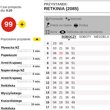
PRZYSTANEK:
Czas przejazdu
RETKINIA (2085)
dla:
6:20
Przesiadki
Kierunki
99
Pokaż na mapie
Drukuj
ikony
Tabliczka jak na przystanku
ROBOCZY
SOBOTY
NIEDZIELA
Poprzednie przystanki
4
23
43
Pływacka NŻ
5
03
21
36
51
Dojeżdża w:
1 min.
6
06
20
36
51
Popiełuszki
7
06
21
34
49
Dojeżdża w:
3 min.
Armii Krajowej
8
04
19
34
51
Dojeżdża w:
4 min.
9
06
21
36
51
Napierskiego NŻ
10
06
21
36
51
Dojeżdża w:
6 min.
11
06
21
36
51
Armii Krajowej
Dojeżdża w:
7 min.
12
06
21
36
51
Retkińska
13
06
21
36
51
Dojeżdża w:
8 min.
14
06
21
36
51
Wyszyńskiego
Dojeżdża w:
9 min.
15
06
21
36
49
Kusocińskiego
16
04
19
33
48
Dojeżdża w:
10 min.
17
03
18
33
51
Retkińska