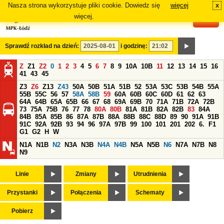
Nasza strona wykorzystuje pliki cookie. Dowiedz się
więcej
x
#
więcej.
Sprawdź rozkład na dzień:
i godzinę:
Z
Z1
Z2
0
1
2
3
4
5
6
7
8
9
10A
10B
11
12
13
14
15
16
41
43
45
Z3
Z6
Z13
Z43
50A
50B
51A
51B
52
53A
53C
53B
54B
55A
55B
55C
56
57
58A
58B
59
60A
60B
60C
60D
61
62
63
64A
64B
65A
65B
66
67
68
69A
69B
70
71A
71B
72A
72B
73
75A
75B
76
77
78
80A
80B
81A
81B
82A
82B
83
84A
84B
85A
85B
86
87A
87B
88A
88B
88C
88D
89
90
91A
91B
91C
92A
92B
93
94
96
97A
97B
99
100
101
201
202
6.
F1
G1
G2
H
W
N1A
N1B
N2
N3A
N3B
N4A
N4B
N5A
N5B
N6
N7A
N7B
N8
N9
Linie
Zmiany
Utrudnienia
Przystanki
Połączenia
Schematy
Pobierz