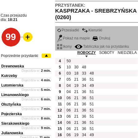
PRZYSTANEK:
KASPRZAKA - SREBRZYŃSKA
Czas przejazdu
(0260)
dla:
18:21
Przesiadki
Kierunki
99
Pokaż na mapie
Drukuj
ikony
Tabliczka jak na przystanku
ROBOCZY
SOBOTY
NIEDZIELA
Poprzednie przystanki
4
50
Drewnowska
5
10
30
48
Dojeżdża w:
2 min.
6
03
18
33
48
Kutrzeby
7
05
21
36
51
Dojeżdża w:
4 min.
Lutomierska
8
04
19
34
49
Dojeżdża w:
5 min.
9
04
21
36
51
Limanowskiego
10
06
21
36
51
Dojeżdża w:
6 min.
11
06
21
36
51
Olsztyńska
Dojeżdża w:
7 min.
12
06
21
36
51
Pojezierska
13
06
21
36
51
Dojeżdża w:
8 min.
14
06
21
36
51
Sierakowskiego
Dojeżdża w:
9 min.
15
06
21
36
51
Julianowska
16
06
19
34
49
Dojeżdża w:
11 min.