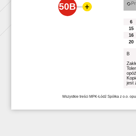
Pr
50B
6
15
16
20
B
Zakł
Tole
opóź
Kopi
jest
Wszystkie treści MPK-Łódź Spółka z o.o. op