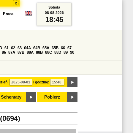
x
Sobota
08-08-2026
Praca
18:45
D
61
62
63
64A
64B
65A
65B
66
67
86
87A
87B
88A
88B
88C
88D
89
90
zień:
i godzinę:
Schematy
Pobierz
0694)