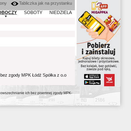
kony
Tabliczka jak na przystanku
OBOCZY
SOBOTY
NIEDZIELA
 bez zgody MPK Łódź Spółka z o.o
ozpowszechnianie ich bez pisemnej zgody MPK-