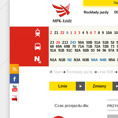
Na
Rozkłady jazdy
Dl
Z
Z1
Z2
0
1
2
3
4
5
6
7
8
9
10A
1
Z3
Z6
Z13
Z43
50A
50B
51A
51B
52
68
69A
69B
70
71A
71B
72A
72B
73
91A
91B
91C
92A
92B
93
94
96
97A
N1A
N1B
N2
N3A
N3B
N4A
N4B
N5A
Start
Rozkłady jazdy
Linia 50B
Linie
Zmiany
Czas przejazdu dla:
PRZY