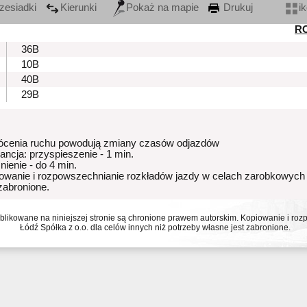
zesiadki
Kierunki
Pokaż na mapie
Drukuj
i
R
36B
10B
40B
29B
ócenia ruchu powodują zmiany czasów odjazdów
rancja: przyspieszenie - 1 min.
nienie - do 4 min.
owanie i rozpowszechnianie rozkładów jazdy w celach zarobkowych
 zabronione.
ublikowane na niniejszej stronie są chronione prawem autorskim. Kopiowanie i r
Łódź Spółka z o.o. dla celów innych niż potrzeby własne jest zabronione.