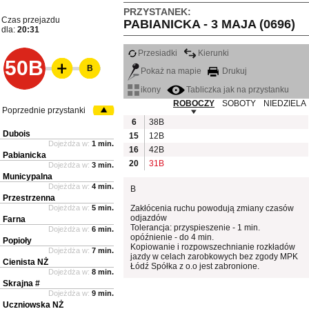
PRZYSTANEK:
Czas przejazdu
PABIANICKA - 3 MAJA (0696)
dla:
20:31
Przesiadki
Kierunki
50B
B
Pokaż na mapie
Drukuj
ikony
Tabliczka jak na przystanku
ROBOCZY
SOBOTY
NIEDZIELA
Poprzednie przystanki
6
38B
Dubois
15
12B
Dojeżdża w:
1 min.
16
42B
Pabianicka
20
31B
Dojeżdża w:
3 min.
Municypalna
Dojeżdża w:
4 min.
B
Przestrzenna
Dojeżdża w:
5 min.
Zakłócenia ruchu powodują zmiany czasów
odjazdów
Farna
Tolerancja: przyspieszenie - 1 min.
Dojeżdża w:
6 min.
opóźnienie - do 4 min.
Popioły
Kopiowanie i rozpowszechnianie rozkładów
Dojeżdża w:
7 min.
jazdy w celach zarobkowych bez zgody MPK
Cienista NŻ
Łódź Spółka z o.o jest zabronione.
Dojeżdża w:
8 min.
Skrajna #
Dojeżdża w:
9 min.
Uczniowska NŻ