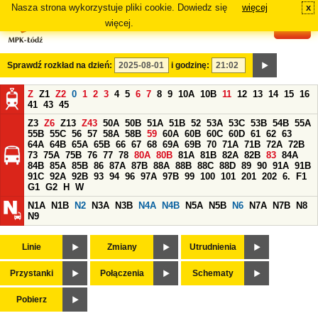
Nasza strona wykorzystuje pliki cookie. Dowiedz się
więcej
x
#
więcej.
Sprawdź rozkład na dzień:
i godzinę:
Z
Z1
Z2
0
1
2
3
4
5
6
7
8
9
10A
10B
11
12
13
14
15
16
41
43
45
Z3
Z6
Z13
Z43
50A
50B
51A
51B
52
53A
53C
53B
54B
55A
55B
55C
56
57
58A
58B
59
60A
60B
60C
60D
61
62
63
64A
64B
65A
65B
66
67
68
69A
69B
70
71A
71B
72A
72B
73
75A
75B
76
77
78
80A
80B
81A
81B
82A
82B
83
84A
84B
85A
85B
86
87A
87B
88A
88B
88C
88D
89
90
91A
91B
91C
92A
92B
93
94
96
97A
97B
99
100
101
201
202
6.
F1
G1
G2
H
W
N1A
N1B
N2
N3A
N3B
N4A
N4B
N5A
N5B
N6
N7A
N7B
N8
N9
Linie
Zmiany
Utrudnienia
Przystanki
Połączenia
Schematy
Pobierz