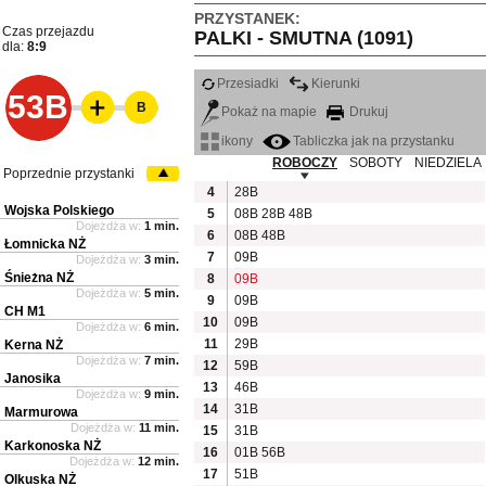
PRZYSTANEK:
Czas przejazdu
PALKI - SMUTNA (1091)
dla:
8:9
Przesiadki
Kierunki
53B
B
Pokaż na mapie
Drukuj
ikony
Tabliczka jak na przystanku
ROBOCZY
SOBOTY
NIEDZIELA
Poprzednie przystanki
4
28B
Wojska Polskiego
5
08B
28B
48B
Dojeżdża w:
1 min.
6
08B
48B
Łomnicka NŻ
7
09B
Dojeżdża w:
3 min.
Śnieżna NŻ
8
09B
Dojeżdża w:
5 min.
9
09B
CH M1
10
09B
Dojeżdża w:
6 min.
11
29B
Kerna NŻ
Dojeżdża w:
7 min.
12
59B
Janosika
13
46B
Dojeżdża w:
9 min.
14
31B
Marmurowa
Dojeżdża w:
11 min.
15
31B
Karkonoska NŻ
16
01B
56B
Dojeżdża w:
12 min.
17
51B
Olkuska NŻ