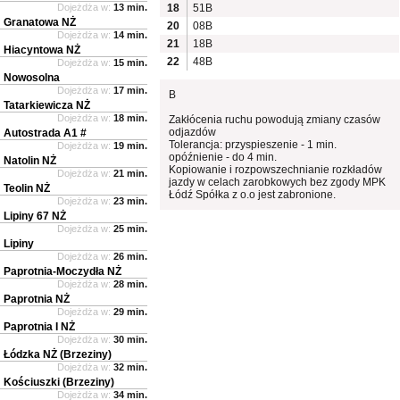
Dojeżdża w:
13 min.
18
51B
Granatowa NŻ
20
08B
Dojeżdża w:
14 min.
21
18B
Hiacyntowa NŻ
22
48B
Dojeżdża w:
15 min.
Nowosolna
Dojeżdża w:
17 min.
B
Tatarkiewicza NŻ
Dojeżdża w:
18 min.
Zakłócenia ruchu powodują zmiany czasów
odjazdów
Autostrada A1 #
Tolerancja: przyspieszenie - 1 min.
Dojeżdża w:
19 min.
opóźnienie - do 4 min.
Natolin NŻ
Kopiowanie i rozpowszechnianie rozkładów
Dojeżdża w:
21 min.
jazdy w celach zarobkowych bez zgody MPK
Teolin NŻ
Łódź Spółka z o.o jest zabronione.
Dojeżdża w:
23 min.
Lipiny 67 NŻ
Dojeżdża w:
25 min.
Lipiny
Dojeżdża w:
26 min.
Paprotnia-Moczydła NŻ
Dojeżdża w:
28 min.
Paprotnia NŻ
Dojeżdża w:
29 min.
Paprotnia I NŻ
Dojeżdża w:
30 min.
Łódzka NŻ (Brzeziny)
Dojeżdża w:
32 min.
Kościuszki (Brzeziny)
Dojeżdża w:
34 min.