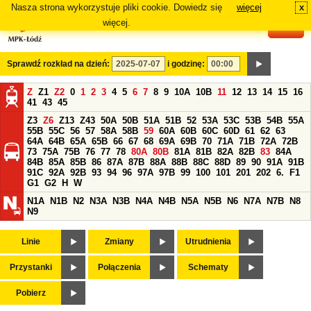
Nasza strona wykorzystuje pliki cookie. Dowiedz się
więcej
x
#
więcej.
Sprawdź rozkład na dzień:
i godzinę:
Z
Z1
Z2
0
1
2
3
4
5
6
7
8
9
10A
10B
11
12
13
14
15
16
41
43
45
Z3
Z6
Z13
Z43
50A
50B
51A
51B
52
53A
53C
53B
54B
55A
55B
55C
56
57
58A
58B
59
60A
60B
60C
60D
61
62
63
64A
64B
65A
65B
66
67
68
69A
69B
70
71A
71B
72A
72B
73
75A
75B
76
77
78
80A
80B
81A
81B
82A
82B
83
84A
84B
85A
85B
86
87A
87B
88A
88B
88C
88D
89
90
91A
91B
91C
92A
92B
93
94
96
97A
97B
99
100
101
201
202
6.
F1
G1
G2
H
W
N1A
N1B
N2
N3A
N3B
N4A
N4B
N5A
N5B
N6
N7A
N7B
N8
N9
Linie
Zmiany
Utrudnienia
Przystanki
Połączenia
Schematy
Pobierz