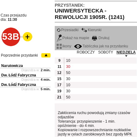
PRZYSTANEK:
UNIWERSYTECKA -
Czas przejazdu
REWOLUCJI 1905R. (1241)
dla:
11:30
Przesiadki
Kierunki
53B
Pokaż na mapie
Drukuj
ikony
Tabliczka jak na przystanku
ROBOCZY
SOBOTY
NIEDZIELA
Poprzednie przystanki
9
10
Narutowicza
11
30
Dojeżdża w:
2 min.
12
50
Dw. Łódź Fabryczna
15
30
Dojeżdża w:
4 min.
Dw. Łódź Fabryczna
17
10
Dojeżdża w:
5 min.
19
30
21
50
Zakłócenia ruchu powodują zmiany czasów
odjazdów
Tolerancja: przyspieszenie - 1 min.
opóźnienie - do 4 min.
Kopiowanie i rozpowszechnianie rozkładów
jazdy w celach zarobkowych bez zgody MPK