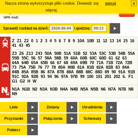
Nasza strona wykorzystuje pliki cookie. Dowiedz się
więcej
x
#
więcej.
Sprawdź rozkład na dzień:
i godzinę:
Z
Z1
Z2
0
1
2
3
4
5
6
7
8
9
10A
10B
11
12
13
14
15
16
41
43
45
Z3
Z6
Z13
Z43
50A
50B
51A
51B
52
53A
53C
53B
54B
55A
55B
55C
56
57
58A
58B
59
60A
60B
60C
60D
61
62
63
64A
64B
65A
65B
66
67
68
69A
69B
70
71A
71B
72A
72B
73
75A
75B
76
77
78
80A
80B
81A
81B
82A
82B
83
84A
84B
85A
85B
86
87A
87B
88A
88B
88C
88D
89
90
91A
91B
91C
92A
92B
93
94
96
97A
97B
99
100
101
201
202
6.
F1
G1
G2
H
W
N1A
N1B
N2
N3A
N3B
N4A
N4B
N5A
N5B
N6
N7A
N7B
N8
N9
Linie
Zmiany
Utrudnienia
Przystanki
Połączenia
Schematy
Pobierz