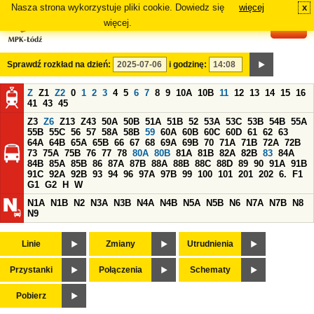
Nasza strona wykorzystuje pliki cookie. Dowiedz się
więcej
x
#
więcej.
Sprawdź rozkład na dzień:
i godzinę:
Z
Z1
Z2
0
1
2
3
4
5
6
7
8
9
10A
10B
11
12
13
14
15
16
41
43
45
Z3
Z6
Z13
Z43
50A
50B
51A
51B
52
53A
53C
53B
54B
55A
55B
55C
56
57
58A
58B
59
60A
60B
60C
60D
61
62
63
64A
64B
65A
65B
66
67
68
69A
69B
70
71A
71B
72A
72B
73
75A
75B
76
77
78
80A
80B
81A
81B
82A
82B
83
84A
84B
85A
85B
86
87A
87B
88A
88B
88C
88D
89
90
91A
91B
91C
92A
92B
93
94
96
97A
97B
99
100
101
201
202
6.
F1
G1
G2
H
W
N1A
N1B
N2
N3A
N3B
N4A
N4B
N5A
N5B
N6
N7A
N7B
N8
N9
Linie
Zmiany
Utrudnienia
Przystanki
Połączenia
Schematy
Pobierz