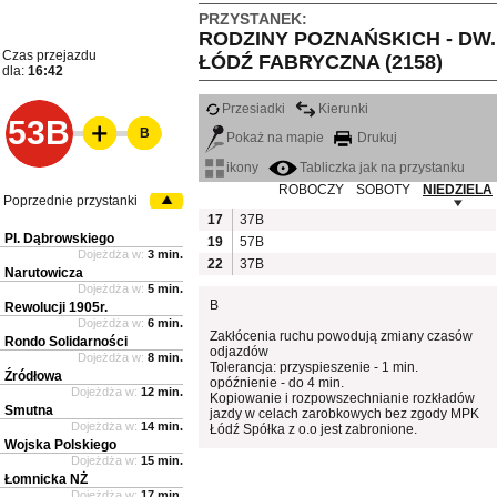
PRZYSTANEK:
RODZINY POZNAŃSKICH - DW.
Czas przejazdu
ŁÓDŹ FABRYCZNA (2158)
dla:
16:42
Przesiadki
Kierunki
53B
B
Pokaż na mapie
Drukuj
ikony
Tabliczka jak na przystanku
ROBOCZY
SOBOTY
NIEDZIELA
Poprzednie przystanki
17
37B
Pl. Dąbrowskiego
19
57B
Dojeżdża w:
3 min.
22
37B
Narutowicza
Dojeżdża w:
5 min.
B
Rewolucji 1905r.
Dojeżdża w:
6 min.
Zakłócenia ruchu powodują zmiany czasów
Rondo Solidarności
odjazdów
Dojeżdża w:
8 min.
Tolerancja: przyspieszenie - 1 min.
Źródłowa
opóźnienie - do 4 min.
Dojeżdża w:
12 min.
Kopiowanie i rozpowszechnianie rozkładów
Smutna
jazdy w celach zarobkowych bez zgody MPK
Dojeżdża w:
14 min.
Łódź Spółka z o.o jest zabronione.
Wojska Polskiego
Dojeżdża w:
15 min.
Łomnicka NŻ
Dojeżdża w:
17 min.