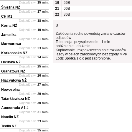
Dojeżdża w:
15 min.
19
56B
Śnieżna NŻ
21
06B
Dojeżdża w:
17 min.
22
36B
CH M1
Dojeżdża w:
18 min.
B
Kerna NŻ
Dojeżdża w:
19 min.
Zakłócenia ruchu powodują zmiany czasów
Janosika
odjazdów
Dojeżdża w:
21 min.
Tolerancja: przyspieszenie - 1 min.
Marmurowa
opóźnienie - do 4 min.
Dojeżdża w:
23 min.
Kopiowanie i rozpowszechnianie rozkładów
Karkonoska NŻ
jazdy w celach zarobkowych bez zgody MPK
Dojeżdża w:
24 min.
Łódź Spółka z o.o jest zabronione.
Olkuska NŻ
Dojeżdża w:
25 min.
Granatowa NŻ
Dojeżdża w:
26 min.
Hiacyntowa NŻ
Dojeżdża w:
27 min.
Nowosolna
Dojeżdża w:
29 min.
Tatarkiewicza NŻ
Dojeżdża w:
30 min.
Autostrada A1 #
Dojeżdża w:
31 min.
Natolin NŻ
Dojeżdża w:
33 min.
Teolin NŻ
Dojeżdża w:
35 min.