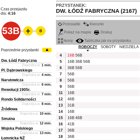
PRZYSTANEK:
Czas przejazdu
DW. ŁÓDŹ FABRYCZNA (2167)
dla:
4:16
Przesiadki
Kierunki
53B
B
Pokaż na mapie
Drukuj
ikony
Tabliczka jak na przystanku
ROBOCZY
SOBOTY
NIEDZIELA
Poprzednie przystanki
4
16B
56B
Dw. Łódź Fabryczna
5
16B
36B
56B
Dojeżdża w:
1 min.
6
36B
56B
Pl. Dąbrowskiego
7
56B
Dojeżdża w:
4 min.
Narutowicza
8
56B
Dojeżdża w:
6 min.
9
56B
Rewolucji 1905r.
11
16B
Dojeżdża w:
7 min.
12
46B
Rondo Solidarności
Dojeżdża w:
8 min.
13
31B
Źródłowa
14
16B
Dojeżdża w:
10 min.
15
16B
46B
Smutna
Dojeżdża w:
12 min.
16
41B
Wojska Polskiego
17
36B
Dojeżdża w:
13 min.
18
36B
Łomnicka NŻ