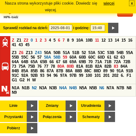
Nasza strona wykorzystuje pliki cookie. Dowiedz się
więcej
x
#
więcej.
Sprawdź rozkład na dzień:
i godzinę:
Z
Z1
Z2
0
1
2
3
4
5
6
7
8
9
10A
10B
11
12
13
14
15
16
41
43
45
Z3
Z6
Z13
Z43
50A
50B
51A
51B
52
53A
53C
53B
54B
55A
55B
55C
56
57
58A
58B
59
60A
60B
60C
60D
61
62
63
64A
64B
65A
65B
66
67
68
69A
69B
70
71A
71B
72A
72B
73
75A
75B
76
77
78
80A
80B
81A
81B
82A
82B
83
84A
84B
85A
85B
86
87A
87B
88A
88B
88C
88D
89
90
91A
91B
91C
92A
92B
93
94
96
97A
97B
99
100
101
201
202
6.
F1
G1
G2
H
W
N1A
N1B
N2
N3A
N3B
N4A
N4B
N5A
N5B
N6
N7A
N7B
N8
N9
Linie
Zmiany
Utrudnienia
Przystanki
Połączenia
Schematy
Pobierz