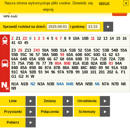
Nasza strona wykorzystuje pliki cookie. Dowiedz się
więcej
x
#
więcej.
Sprawdź rozkład na dzień:
i godzinę:
Z
Z1
Z2
0
1
2
3
4
5
6
7
8
9
10A
10B
11
12
13
14
15
16
41
43
45
Z3
Z6
Z13
Z43
50A
50B
51A
51B
52
53A
53C
53B
54B
55A
55B
55C
56
57
58A
58B
59
60A
60B
60C
60D
61
62
63
64A
64B
65A
65B
66
67
68
69A
69B
70
71A
71B
72A
72B
73
75A
75B
76
77
78
80A
80B
81A
81B
82A
82B
83
84A
84B
85A
85B
86
87A
87B
88A
88B
88C
88D
89
90
91A
91B
91C
92A
92B
93
94
96
97A
97B
99
100
101
201
202
6.
F1
G1
G2
H
W
N1A
N1B
N2
N3A
N3B
N4A
N4B
N5A
N5B
N6
N7A
N7B
N8
N9
Linie
Zmiany
Utrudnienia
Przystanki
Połączenia
Schematy
Pobierz