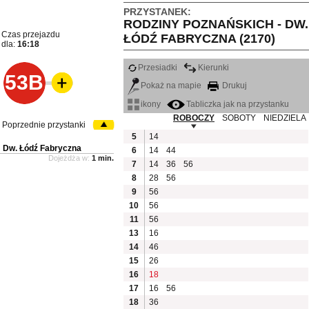
PRZYSTANEK:
RODZINY POZNAŃSKICH - DW.
Czas przejazdu
ŁÓDŹ FABRYCZNA (2170)
dla:
16:18
Przesiadki
Kierunki
53B
Pokaż na mapie
Drukuj
ikony
Tabliczka jak na przystanku
ROBOCZY
SOBOTY
NIEDZIELA
Poprzednie przystanki
5
14
Dw. Łódź Fabryczna
6
14
44
Dojeżdża w:
1 min.
7
14
36
56
8
28
56
9
56
10
56
11
56
13
16
14
46
15
26
16
18
17
16
56
18
36