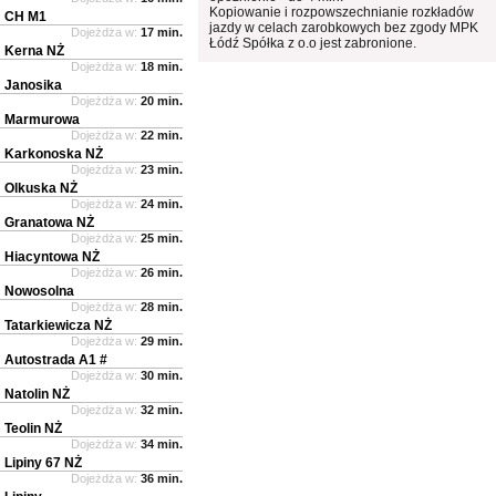
Kopiowanie i rozpowszechnianie rozkładów
CH M1
jazdy w celach zarobkowych bez zgody MPK
Dojeżdża w:
17 min.
Łódź Spółka z o.o jest zabronione.
Kerna NŻ
Dojeżdża w:
18 min.
Janosika
Dojeżdża w:
20 min.
Marmurowa
Dojeżdża w:
22 min.
Karkonoska NŻ
Dojeżdża w:
23 min.
Olkuska NŻ
Dojeżdża w:
24 min.
Granatowa NŻ
Dojeżdża w:
25 min.
Hiacyntowa NŻ
Dojeżdża w:
26 min.
Nowosolna
Dojeżdża w:
28 min.
Tatarkiewicza NŻ
Dojeżdża w:
29 min.
Autostrada A1 #
Dojeżdża w:
30 min.
Natolin NŻ
Dojeżdża w:
32 min.
Teolin NŻ
Dojeżdża w:
34 min.
Lipiny 67 NŻ
Dojeżdża w:
36 min.