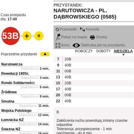
PRZYSTANEK:
NARUTOWICZA - PL.
Czas przejazdu
DĄBROWSKIEGO (0585)
dla:
17:40
Przesiadki
Kierunki
53B
B
Pokaż na mapie
Drukuj
ikony
Tabliczka jak na przystanku
ROBOCZY
SOBOTY
NIEDZIELA
Poprzednie przystanki
7
20B
Narutowicza
9
40B
Dojeżdża w:
2 min.
11
00B
Rewolucji 1905r.
13
40B
Dojeżdża w:
3 min.
Rondo Solidarności
15
20B
Dojeżdża w:
5 min.
17
40B
Źródłowa
20
00B
Dojeżdża w:
9 min.
22
40B
Smutna
Dojeżdża w:
11 min.
Wojska Polskiego
B
Dojeżdża w:
12 min.
Łomnicka NŻ
Zakłócenia ruchu powodują zmiany czasów
Dojeżdża w:
14 min.
odjazdów
Tolerancja: przyspieszenie - 1 min.
Śnieżna NŻ
opóźnienie - do 4 min.
Dojeżdża w:
16 min.