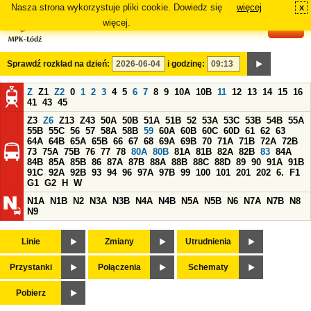
Nasza strona wykorzystuje pliki cookie. Dowiedz się
więcej
x
#
więcej.
Sprawdź rozkład na dzień:
i godzinę:
Z
Z1
Z2
0
1
2
3
4
5
6
7
8
9
10A
10B
11
12
13
14
15
16
41
43
45
Z3
Z6
Z13
Z43
50A
50B
51A
51B
52
53A
53C
53B
54B
55A
55B
55C
56
57
58A
58B
59
60A
60B
60C
60D
61
62
63
64A
64B
65A
65B
66
67
68
69A
69B
70
71A
71B
72A
72B
73
75A
75B
76
77
78
80A
80B
81A
81B
82A
82B
83
84A
84B
85A
85B
86
87A
87B
88A
88B
88C
88D
89
90
91A
91B
91C
92A
92B
93
94
96
97A
97B
99
100
101
201
202
6.
F1
G1
G2
H
W
N1A
N1B
N2
N3A
N3B
N4A
N4B
N5A
N5B
N6
N7A
N7B
N8
N9
Linie
Zmiany
Utrudnienia
Przystanki
Połączenia
Schematy
Pobierz