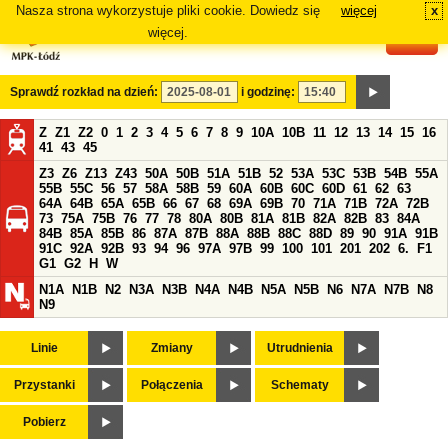
Nasza strona wykorzystuje pliki cookie. Dowiedz się
więcej
x
#
więcej.
Sprawdź rozkład na dzień:
i godzinę:
Z
Z1
Z2
0
1
2
3
4
5
6
7
8
9
10A
10B
11
12
13
14
15
16
41
43
45
Z3
Z6
Z13
Z43
50A
50B
51A
51B
52
53A
53C
53B
54B
55A
55B
55C
56
57
58A
58B
59
60A
60B
60C
60D
61
62
63
64A
64B
65A
65B
66
67
68
69A
69B
70
71A
71B
72A
72B
73
75A
75B
76
77
78
80A
80B
81A
81B
82A
82B
83
84A
84B
85A
85B
86
87A
87B
88A
88B
88C
88D
89
90
91A
91B
91C
92A
92B
93
94
96
97A
97B
99
100
101
201
202
6.
F1
G1
G2
H
W
N1A
N1B
N2
N3A
N3B
N4A
N4B
N5A
N5B
N6
N7A
N7B
N8
N9
Linie
Zmiany
Utrudnienia
Przystanki
Połączenia
Schematy
Pobierz