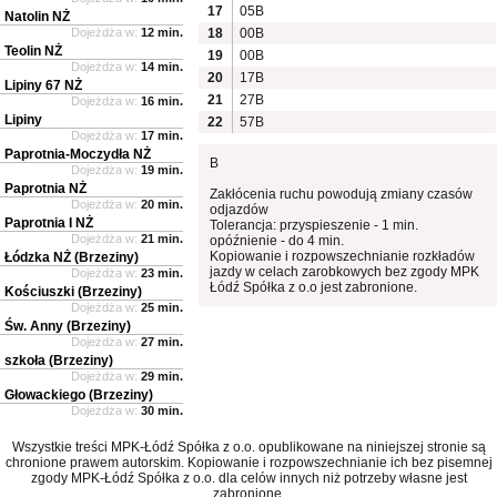
17
05B
Natolin NŻ
Dojeżdża w:
12 min.
18
00B
Teolin NŻ
19
00B
Dojeżdża w:
14 min.
20
17B
Lipiny 67 NŻ
21
27B
Dojeżdża w:
16 min.
Lipiny
22
57B
Dojeżdża w:
17 min.
Paprotnia-Moczydła NŻ
B
Dojeżdża w:
19 min.
Paprotnia NŻ
Zakłócenia ruchu powodują zmiany czasów
Dojeżdża w:
20 min.
odjazdów
Paprotnia I NŻ
Tolerancja: przyspieszenie - 1 min.
Dojeżdża w:
21 min.
opóźnienie - do 4 min.
Kopiowanie i rozpowszechnianie rozkładów
Łódzka NŻ (Brzeziny)
jazdy w celach zarobkowych bez zgody MPK
Dojeżdża w:
23 min.
Łódź Spółka z o.o jest zabronione.
Kościuszki (Brzeziny)
Dojeżdża w:
25 min.
Św. Anny (Brzeziny)
Dojeżdża w:
27 min.
szkoła (Brzeziny)
Dojeżdża w:
29 min.
Głowackiego (Brzeziny)
Dojeżdża w:
30 min.
Wszystkie treści MPK-Łódź Spółka z o.o. opublikowane na niniejszej stronie są
chronione prawem autorskim. Kopiowanie i rozpowszechnianie ich bez pisemnej
zgody MPK-Łódź Spółka z o.o. dla celów innych niż potrzeby własne jest
zabronione.