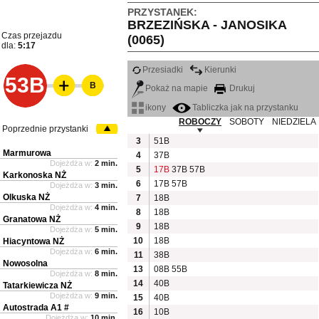
PRZYSTANEK:
BRZEZIŃSKA - JANOSIKA
Czas przejazdu
(0065)
dla:
5:17
Przesiadki
Kierunki
53B
B
Pokaż na mapie
Drukuj
ikony
Tabliczka jak na przystanku
ROBOCZY
SOBOTY
NIEDZIELA
Poprzednie przystanki
3
51B
Marmurowa
4
37B
Dojeżdża w:
2 min.
5
17B
37B
57B
Karkonoska NŻ
6
17B
57B
Dojeżdża w:
3 min.
Olkuska NŻ
7
18B
Dojeżdża w:
4 min.
8
18B
Granatowa NŻ
9
18B
Dojeżdża w:
5 min.
10
18B
Hiacyntowa NŻ
Dojeżdża w:
6 min.
11
38B
Nowosolna
13
08B
55B
Dojeżdża w:
8 min.
14
40B
Tatarkiewicza NŻ
Dojeżdża w:
9 min.
15
40B
Autostrada A1 #
16
10B
Dojeżdża w:
10 min.