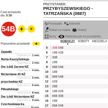
PRZYSTANEK:
PRZYBYSZEWSKIEGO -
Czas przejazdu
TATRZAŃSKA (0887)
dla:
5:30
Przesiadki
Kierunki
54B
B
Pokaż na mapie
Drukuj
ikony
Tabliczka jak na przystanku
ROBOCZY
SOBOTY
NIEDZIELA
Poprzednie przystanki
5
30B
54B
Zapadła
6
18B
42B
Dojeżdża w:
1 min.
7
30B
Nurta-Kaszyńskiego
8
18B
Dojeżdża w:
2 min.
Dw. Łódź Zarzew NŻ
9
06B
54B
Dojeżdża w:
4 min.
10
18B
Niciarniana 45 NŻ
11
06B
54B
Dojeżdża w:
5 min.
12
42B
przychodnia NŻ
Dojeżdża w:
6 min.
13
28B
Piłsudskiego
14
18B
42B
Dojeżdża w:
8 min.
15
06B
30B
Dw. Łódź Niciarniana NŻ
Dojeżdża w:
9 min.
16
18B
Czechosłowacka
17
06B
54B
Dojeżdża w:
10 min.