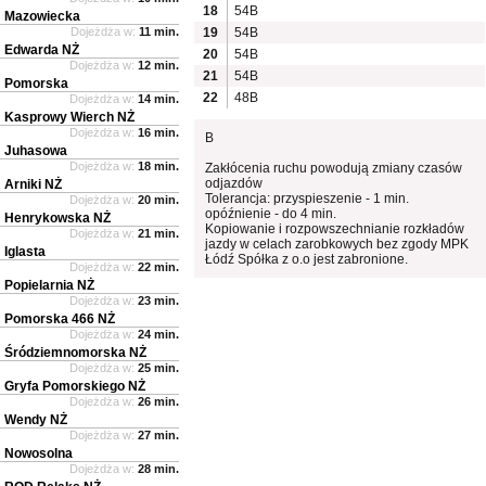
18
54B
Mazowiecka
Dojeżdża w:
11 min.
19
54B
Edwarda NŻ
20
54B
Dojeżdża w:
12 min.
21
54B
Pomorska
22
48B
Dojeżdża w:
14 min.
Kasprowy Wierch NŻ
Dojeżdża w:
16 min.
B
Juhasowa
Dojeżdża w:
18 min.
Zakłócenia ruchu powodują zmiany czasów
odjazdów
Arniki NŻ
Tolerancja: przyspieszenie - 1 min.
Dojeżdża w:
20 min.
opóźnienie - do 4 min.
Henrykowska NŻ
Kopiowanie i rozpowszechnianie rozkładów
Dojeżdża w:
21 min.
jazdy w celach zarobkowych bez zgody MPK
Iglasta
Łódź Spółka z o.o jest zabronione.
Dojeżdża w:
22 min.
Popielarnia NŻ
Dojeżdża w:
23 min.
Pomorska 466 NŻ
Dojeżdża w:
24 min.
Śródziemnomorska NŻ
Dojeżdża w:
25 min.
Gryfa Pomorskiego NŻ
Dojeżdża w:
26 min.
Wendy NŻ
Dojeżdża w:
27 min.
Nowosolna
Dojeżdża w:
28 min.