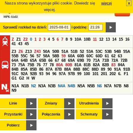
Nasza strona wykorzystuje pliki cookie. Dowiedz się
więcej
x
#
więcej.
Sprawdź rozkład na dzień:
i godzinę:
Z
Z1
Z2
0
1
2
3
4
5
6
7
8
9
10A
10B
11
12
13
14
15
16
41
43
45
Z3
Z6
Z13
Z43
50A
50B
51A
51B
52
53A
53C
53B
54B
55A
55B
55C
56
57
58A
58B
59
60A
60B
60C
60D
61
62
63
64A
64B
65A
65B
66
67
68
69A
69B
70
71A
71B
72A
72B
73
75A
75B
76
77
78
80A
80B
81A
81B
82A
82B
83
84A
84B
85A
85B
86
87A
87B
88A
88B
88C
88D
89
90
91A
91B
91C
92A
92B
93
94
96
97A
97B
99
100
101
201
202
6.
F1
G1
G2
H
W
N1A
N1B
N2
N3A
N3B
N4A
N4B
N5A
N5B
N6
N7A
N7B
N8
N9
Linie
Zmiany
Utrudnienia
Przystanki
Połączenia
Schematy
Pobierz