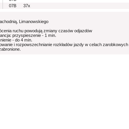
07B
37x
Zachodnią, Limanowskiego
ócenia ruchu powodują zmiany czasów odjazdów
rancja: przyspieszenie - 1 min.
nienie - do 4 min.
owanie i rozpowszechnianie rozkładów jazdy w celach zarobkowych
 zabronione.