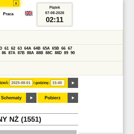
x
Piątek
07-08-2026
Praca
02:11
D
61
62
63
64A
64B
65A
65B
66
67
86
87A
87B
88A
88B
88C
88D
89
90
zień:
i godzinę:
Schematy
Pobierz
 NŻ (1551)