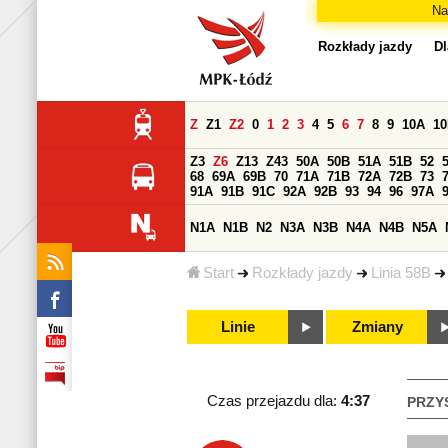
Na
Rozkłady jazdy
Dl
Z
Z1
Z2
0
1
2
3
4
5
6
7
8
9
10A
1
Z3
Z6
Z13
Z43
50A
50B
51A
51B
52
68
69A
69B
70
71A
71B
72A
72B
73
91A
91B
91C
92A
92B
93
94
96
97A
N1A
N1B
N2
N3A
N3B
N4A
N4B
N5A
Start
Rozkłady jazdy
Linia 58B
Linie
Zmiany
Czas przejazdu dla:
4:37
PRZY