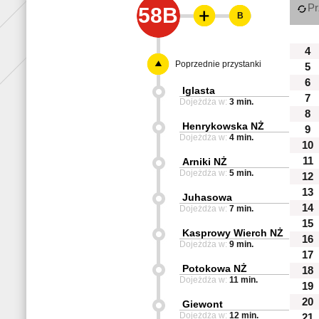
Pr
58B
B
4
Poprzednie przystanki
5
6
Iglasta
7
Dojeżdża w:
3 min.
8
Henrykowska NŻ
9
Dojeżdża w:
4 min.
10
11
Arniki NŻ
Dojeżdża w:
5 min.
12
13
Juhasowa
14
Dojeżdża w:
7 min.
15
Kasprowy Wierch NŻ
16
Dojeżdża w:
9 min.
17
Potokowa NŻ
18
Dojeżdża w:
11 min.
19
20
Giewont
Dojeżdża w:
12 min.
21