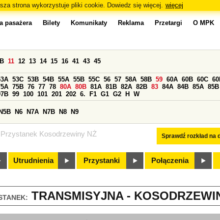
sza strona wykorzystuje pliki cookie. Dowiedz się więcej.
więcej
a pasażera
Bilety
Komunikaty
Reklama
Przetargi
O MPK
0B
11
12
13
14
15
16
41
43
45
53A
53C
53B
54B
55A
55B
55C
56
57
58A
58B
59
60A
60B
60C
60
75A
75B
76
77
78
80A
80B
81A
81B
82A
82B
83
84A
84B
85A
85B
97B
99
100
101
201
202
6.
F1
G1
G2
H
W
N5B
N6
N7A
N7B
N8
N9
Przystanek Kosodrzewiny NŻ
Sprawdź rozkład na d
Utrudnienia
Przystanki
Połączenia
TRANSMISYJNA - KOSODRZEWINY
STANEK: