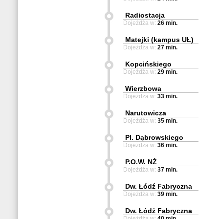
Radiostacja
Dojeżdża w:
26 min.
Matejki (kampus UŁ)
Dojeżdża w:
27 min.
Kopcińskiego
Dojeżdża w:
29 min.
Wierzbowa
Dojeżdża w:
33 min.
Narutowicza
Dojeżdża w:
35 min.
Pl. Dąbrowskiego
Dojeżdża w:
36 min.
P.O.W. NŻ
Dojeżdża w:
37 min.
Dw. Łódź Fabryczna
Dojeżdża w:
39 min.
Dw. Łódź Fabryczna
Dojeżdża w:
40 min.