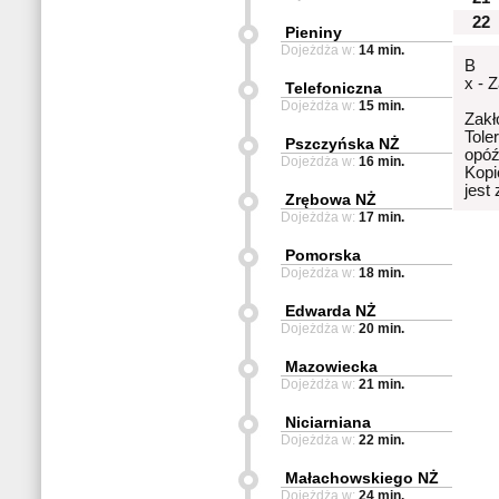
22
Pieniny
Dojeżdża w:
14 min.
B
x - 
Telefoniczna
Dojeżdża w:
15 min.
Zakł
Tole
Pszczyńska NŻ
opóź
Dojeżdża w:
16 min.
Kopi
jest
Zrębowa NŻ
Dojeżdża w:
17 min.
Pomorska
Dojeżdża w:
18 min.
Edwarda NŻ
Dojeżdża w:
20 min.
Mazowiecka
Dojeżdża w:
21 min.
Niciarniana
Dojeżdża w:
22 min.
Małachowskiego NŻ
Dojeżdża w:
24 min.