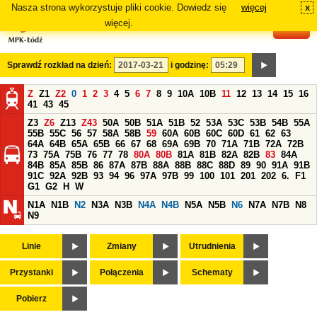
Nasza strona wykorzystuje pliki cookie. Dowiedz się
więcej
x
#
więcej.
Sprawdź rozkład na dzień:
i godzinę:
Z
Z1
Z2
0
1
2
3
4
5
6
7
8
9
10A
10B
11
12
13
14
15
16
41
43
45
Z3
Z6
Z13
Z43
50A
50B
51A
51B
52
53A
53C
53B
54B
55A
55B
55C
56
57
58A
58B
59
60A
60B
60C
60D
61
62
63
64A
64B
65A
65B
66
67
68
69A
69B
70
71A
71B
72A
72B
73
75A
75B
76
77
78
80A
80B
81A
81B
82A
82B
83
84A
84B
85A
85B
86
87A
87B
88A
88B
88C
88D
89
90
91A
91B
91C
92A
92B
93
94
96
97A
97B
99
100
101
201
202
6.
F1
G1
G2
H
W
N1A
N1B
N2
N3A
N3B
N4A
N4B
N5A
N5B
N6
N7A
N7B
N8
N9
Linie
Zmiany
Utrudnienia
Przystanki
Połączenia
Schematy
Pobierz