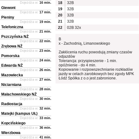
Dojeżdża w:
16 min.
18
32B
Giewont
19
32B
Dojeżdża w:
17 min.
20
32B
Pieniny
21
32B
Dojeżdża w:
19 min.
Telefoniczna
22
02B
32x
Dojeżdża w:
21 min.
Pszczyńska NŻ
B
Dojeżdża w:
22 min.
x - Zachodnią, Limanowskiego
Zrębowa NŻ
Dojeżdża w:
23 min.
Zakłócenia ruchu powodują zmiany czasów
Pomorska
odjazdów
Dojeżdża w:
24 min.
Tolerancja: przyspieszenie - 1 min.
opóźnienie - do 4 min.
Edwarda NŻ
Kopiowanie i rozpowszechnianie rozkładów
Dojeżdża w:
26 min.
jazdy w celach zarobkowych bez zgody MPK
Mazowiecka
Łódź Spółka z o.o jest zabronione.
Dojeżdża w:
27 min.
Niciarniana
Dojeżdża w:
28 min.
Małachowskiego NŻ
Dojeżdża w:
30 min.
Radiostacja
Dojeżdża w:
32 min.
Matejki (kampus UŁ)
Dojeżdża w:
33 min.
Kopcińskiego
Dojeżdża w:
36 min.
Wierzbowa
Dojeżdża w:
41 min.