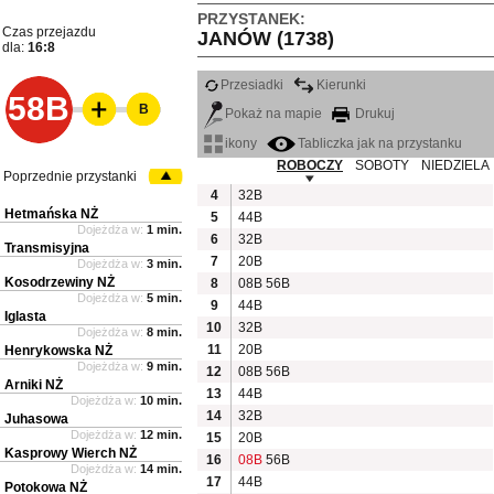
PRZYSTANEK:
Czas przejazdu
JANÓW (1738)
dla:
16:8
Przesiadki
Kierunki
58B
B
Pokaż na mapie
Drukuj
ikony
Tabliczka jak na przystanku
ROBOCZY
SOBOTY
NIEDZIELA
Poprzednie przystanki
4
32B
Hetmańska NŻ
5
44B
Dojeżdża w:
1 min.
6
32B
Transmisyjna
7
20B
Dojeżdża w:
3 min.
Kosodrzewiny NŻ
8
08B
56B
Dojeżdża w:
5 min.
9
44B
Iglasta
10
32B
Dojeżdża w:
8 min.
11
20B
Henrykowska NŻ
Dojeżdża w:
9 min.
12
08B
56B
Arniki NŻ
13
44B
Dojeżdża w:
10 min.
14
32B
Juhasowa
Dojeżdża w:
12 min.
15
20B
Kasprowy Wierch NŻ
16
08B
56B
Dojeżdża w:
14 min.
17
44B
Potokowa NŻ