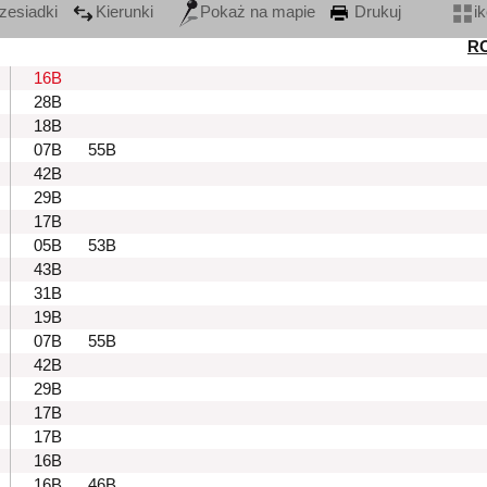
zesiadki
Kierunki
Pokaż na mapie
Drukuj
i
R
16B
28B
18B
07B
55B
42B
29B
17B
05B
53B
43B
31B
19B
07B
55B
42B
29B
17B
17B
16B
16B
46B