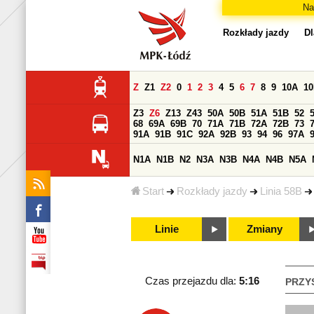
Na
Rozkłady jazdy
Dl
Z
Z1
Z2
0
1
2
3
4
5
6
7
8
9
10A
1
Z3
Z6
Z13
Z43
50A
50B
51A
51B
52
68
69A
69B
70
71A
71B
72A
72B
73
91A
91B
91C
92A
92B
93
94
96
97A
N1A
N1B
N2
N3A
N3B
N4A
N4B
N5A
Start
Rozkłady jazdy
Linia 58B
Linie
Zmiany
Czas przejazdu dla:
5:16
PRZY