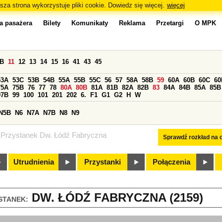
sza strona wykorzystuje pliki cookie. Dowiedz się więcej.
więcej
a pasażera
Bilety
Komunikaty
Reklama
Przetargi
O MPK
0B
11
12
13
14
15
16
41
43
45
53A
53C
53B
54B
55A
55B
55C
56
57
58A
58B
59
60A
60B
60C
60
75A
75B
76
77
78
80A
80B
81A
81B
82A
82B
83
84A
84B
85A
85B
97B
99
100
101
201
202
6.
F1
G1
G2
H
W
N5B
N6
N7A
N7B
N8
N9
Przystanek Dw. Łódź Fabryczna
Sprawdź rozkład na d
Utrudnienia
Przystanki
Połączenia
DW. ŁÓDŹ FABRYCZNA (2159)
STANEK: