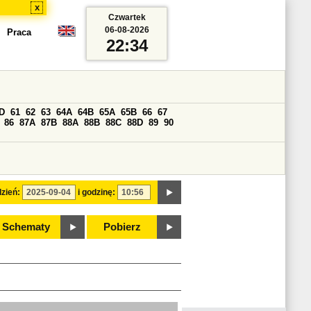
x
Czwartek
06-08-2026
Praca
22:34
D
61
62
63
64A
64B
65A
65B
66
67
86
87A
87B
88A
88B
88C
88D
89
90
zień:
i godzinę:
Schematy
Pobierz