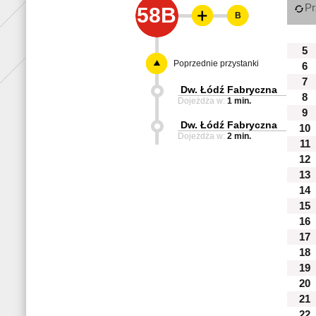
Pr
58B
B
5
Poprzednie przystanki
6
7
Dw. Łódź Fabryczna
8
Dojeżdża w:
1 min.
9
Dw. Łódź Fabryczna
10
Dojeżdża w:
2 min.
11
12
13
14
15
16
17
18
19
20
21
22