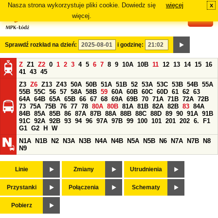
Nasza strona wykorzystuje pliki cookie. Dowiedz się
więcej
x
#
więcej.
Sprawdź rozkład na dzień:
i godzinę:
Z
Z1
Z2
0
1
2
3
4
5
6
7
8
9
10A
10B
11
12
13
14
15
16
41
43
45
Z3
Z6
Z13
Z43
50A
50B
51A
51B
52
53A
53C
53B
54B
55A
55B
55C
56
57
58A
58B
59
60A
60B
60C
60D
61
62
63
64A
64B
65A
65B
66
67
68
69A
69B
70
71A
71B
72A
72B
73
75A
75B
76
77
78
80A
80B
81A
81B
82A
82B
83
84A
84B
85A
85B
86
87A
87B
88A
88B
88C
88D
89
90
91A
91B
91C
92A
92B
93
94
96
97A
97B
99
100
101
201
202
6.
F1
G1
G2
H
W
N1A
N1B
N2
N3A
N3B
N4A
N4B
N5A
N5B
N6
N7A
N7B
N8
N9
Linie
Zmiany
Utrudnienia
Przystanki
Połączenia
Schematy
Pobierz