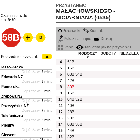
PRZYSTANEK:
MAŁACHOWSKIEGO -
Czas przejazdu
NICIARNIANA (0535)
dla:
8:30
Przesiadki
Kierunki
58B
B
Pokaż na mapie
Drukuj
ikony
Tabliczka jak na przystanku
ROBOCZY
SOBOTY
NIEDZIELA
Poprzednie przystanki
4
51B
Mazowiecka
5
15B
Dojeżdża w:
2 min.
6
03B
54B
Edwarda NŻ
7
42B
Dojeżdża w:
3 min.
Pomorska
8
30B
Dojeżdża w:
5 min.
9
16B
Zrębowa NŻ
10
04B
52B
Dojeżdża w:
6 min.
11
40B
Pszczyńska NŻ
Dojeżdża w:
7 min.
12
28B
Telefoniczna
13
20B
Dojeżdża w:
8 min.
14
08B
56B
Pieniny
Dojeżdża w:
9 min.
15
44B
Giewont
16
32B
Dojeżdża w:
11 min.