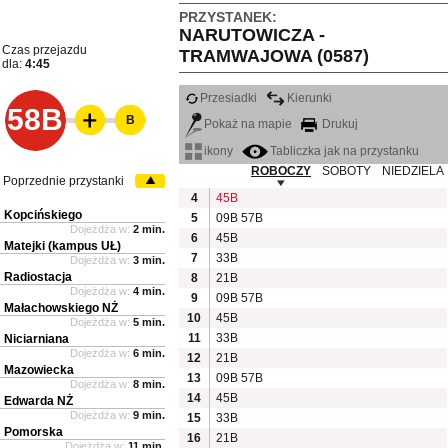
PRZYSTANEK:
NARUTOWICZA -
Czas przejazdu
TRAMWAJOWA (0587)
dla:
4:45
Przesiadki
Kierunki
58B
B
Pokaż na mapie
Drukuj
ikony
Tabliczka jak na przystanku
ROBOCZY
SOBOTY
NIEDZIELA
Poprzednie przystanki
4
45B
Kopcińskiego
5
09B
57B
Dojeżdża w:
2 min.
6
45B
Matejki (kampus UŁ)
7
33B
Dojeżdża w:
3 min.
Radiostacja
8
21B
Dojeżdża w:
4 min.
9
09B
57B
Małachowskiego NŻ
10
45B
Dojeżdża w:
5 min.
11
33B
Niciarniana
Dojeżdża w:
6 min.
12
21B
Mazowiecka
13
09B
57B
Dojeżdża w:
8 min.
14
45B
Edwarda NŻ
Dojeżdża w:
9 min.
15
33B
Pomorska
16
21B
Dojeżdża w:
11 min.