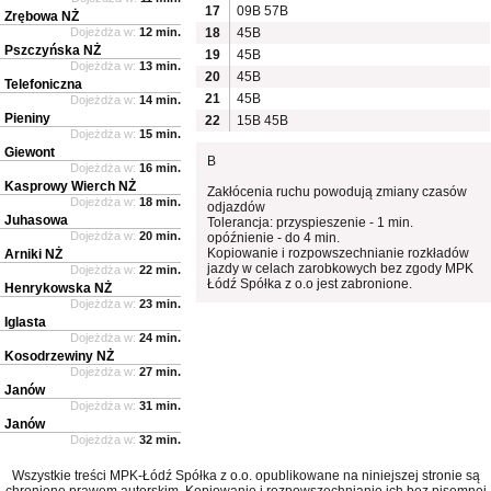
17
09B
57B
Zrębowa NŻ
Dojeżdża w:
12 min.
18
45B
Pszczyńska NŻ
19
45B
Dojeżdża w:
13 min.
20
45B
Telefoniczna
21
45B
Dojeżdża w:
14 min.
Pieniny
22
15B
45B
Dojeżdża w:
15 min.
Giewont
B
Dojeżdża w:
16 min.
Kasprowy Wierch NŻ
Zakłócenia ruchu powodują zmiany czasów
Dojeżdża w:
18 min.
odjazdów
Juhasowa
Tolerancja: przyspieszenie - 1 min.
Dojeżdża w:
20 min.
opóźnienie - do 4 min.
Kopiowanie i rozpowszechnianie rozkładów
Arniki NŻ
jazdy w celach zarobkowych bez zgody MPK
Dojeżdża w:
22 min.
Łódź Spółka z o.o jest zabronione.
Henrykowska NŻ
Dojeżdża w:
23 min.
Iglasta
Dojeżdża w:
24 min.
Kosodrzewiny NŻ
Dojeżdża w:
27 min.
Janów
Dojeżdża w:
31 min.
Janów
Dojeżdża w:
32 min.
Wszystkie treści MPK-Łódź Spółka z o.o. opublikowane na niniejszej stronie są
chronione prawem autorskim. Kopiowanie i rozpowszechnianie ich bez pisemnej