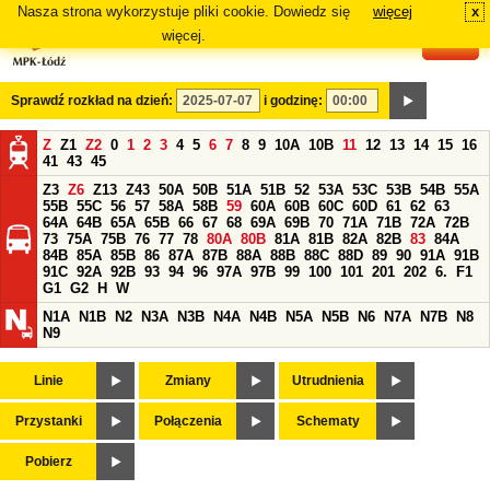
Nasza strona wykorzystuje pliki cookie. Dowiedz się
więcej
x
#
więcej.
Sprawdź rozkład na dzień:
i godzinę:
Z
Z1
Z2
0
1
2
3
4
5
6
7
8
9
10A
10B
11
12
13
14
15
16
41
43
45
Z3
Z6
Z13
Z43
50A
50B
51A
51B
52
53A
53C
53B
54B
55A
55B
55C
56
57
58A
58B
59
60A
60B
60C
60D
61
62
63
64A
64B
65A
65B
66
67
68
69A
69B
70
71A
71B
72A
72B
73
75A
75B
76
77
78
80A
80B
81A
81B
82A
82B
83
84A
84B
85A
85B
86
87A
87B
88A
88B
88C
88D
89
90
91A
91B
91C
92A
92B
93
94
96
97A
97B
99
100
101
201
202
6.
F1
G1
G2
H
W
N1A
N1B
N2
N3A
N3B
N4A
N4B
N5A
N5B
N6
N7A
N7B
N8
N9
Linie
Zmiany
Utrudnienia
Przystanki
Połączenia
Schematy
Pobierz