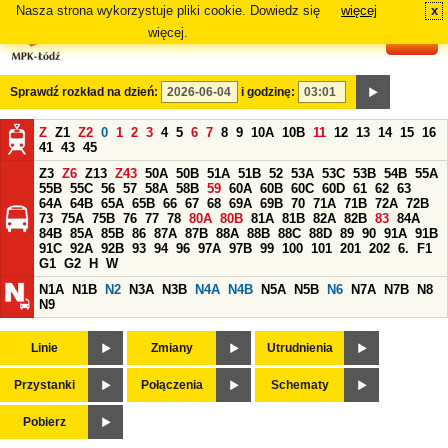
Nasza strona wykorzystuje pliki cookie. Dowiedz się
więcej
x
#
więcej.
Sprawdź rozkład na dzień:
i godzinę:
Z
Z1
Z2
0
1
2
3
4
5
6
7
8
9
10A
10B
11
12
13
14
15
16
41
43
45
Z3
Z6
Z13
Z43
50A
50B
51A
51B
52
53A
53C
53B
54B
55A
55B
55C
56
57
58A
58B
59
60A
60B
60C
60D
61
62
63
64A
64B
65A
65B
66
67
68
69A
69B
70
71A
71B
72A
72B
73
75A
75B
76
77
78
80A
80B
81A
81B
82A
82B
83
84A
84B
85A
85B
86
87A
87B
88A
88B
88C
88D
89
90
91A
91B
91C
92A
92B
93
94
96
97A
97B
99
100
101
201
202
6.
F1
G1
G2
H
W
N1A
N1B
N2
N3A
N3B
N4A
N4B
N5A
N5B
N6
N7A
N7B
N8
N9
Linie
Zmiany
Utrudnienia
Przystanki
Połączenia
Schematy
Pobierz