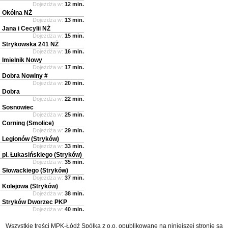
Dojeżdża w:
12 min.
Okólna NŻ
Dojeżdża w:
13 min.
Jana i Cecylii NŻ
Dojeżdża w:
15 min.
Strykowska 241 NŻ
Dojeżdża w:
16 min.
Imielnik Nowy
Dojeżdża w:
17 min.
Dobra Nowiny #
Dojeżdża w:
20 min.
Dobra
Dojeżdża w:
22 min.
Sosnowiec
Dojeżdża w:
25 min.
Corning (Smolice)
Dojeżdża w:
29 min.
Legionów (Stryków)
Dojeżdża w:
33 min.
pl. Łukasińskiego (Stryków)
Dojeżdża w:
35 min.
Słowackiego (Stryków)
Dojeżdża w:
37 min.
Kolejowa (Stryków)
Dojeżdża w:
38 min.
Stryków Dworzec PKP
Dojeżdża w:
40 min.
Wszystkie treści MPK-Łódź Spółka z o.o. opublikowane na niniejszej stronie są