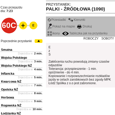
PRZYSTANEK:
Czas przejazdu
PALKI - ŹRÓDŁOWA (1090)
dla:
7:23
Przesiadki
Kierunki
60C
E
Pokaż na mapie
Drukuj
ikony
Tabliczka jak na przystanku
ROBOCZY
SOBOTY
Poprzednie przystanki
E
Smutna
z
Dojeżdża w:
2 min.
S
Wojska Polskiego
Dojeżdża w:
3 min.
Zakłócenia ruchu powodują zmiany czasów
odjazdów
Wojska Polskiego NŻ
Tolerancja: przyspieszenie - 1 min.
Dojeżdża w:
4 min.
opóźnienie - do 4 min.
Inflancka
Kopiowanie i rozpowszechnianie rozkładów
Dojeżdża w:
5 min.
jazdy w celach zarobkowych bez zgody MPK
Kwarcowa NŻ
Łódź Spółka z o.o jest zabronione.
Dojeżdża w:
7 min.
Opolska NŻ
Dojeżdża w:
8 min.
Herbowa
Dojeżdża w:
9 min.
Rogowska NŻ
Dojeżdża w:
10 min.
Łodzianka NŻ