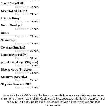
Jana i Cecylii NŻ
Dojeżdża w:
12 min.
Strykowska 241 NŻ
Dojeżdża w:
13 min.
Imielnik Nowy
Dojeżdża w:
14 min.
Dobra Nowiny #
Dojeżdża w:
17 min.
Dobra
Dojeżdża w:
19 min.
Sosnowiec
Dojeżdża w:
22 min.
Corning (Smolice)
Dojeżdża w:
26 min.
Legionów (Stryków)
Dojeżdża w:
30 min.
pl. Łukasińskiego (Stryków)
Dojeżdża w:
32 min.
Słowackiego (Stryków)
Dojeżdża w:
34 min.
Kolejowa (Stryków)
Dojeżdża w:
35 min.
Stryków Dworzec PKP
Dojeżdża w:
37 min.
Wszystkie treści MPK-Łódź Spółka z o.o. opublikowane na niniejszej stronie są
chronione prawem autorskim. Kopiowanie i rozpowszechnianie ich bez pisemnej
zgody MPK-Łódź Spółka z o.o. dla celów innych niż potrzeby własne jest
zabronione.