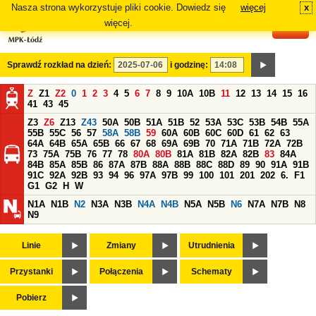
Nasza strona wykorzystuje pliki cookie. Dowiedz się
więcej
x
#
więcej.
Sprawdź rozkład na dzień:
i godzinę:
Z
Z1
Z2
0
1
2
3
4
5
6
7
8
9
10A
10B
11
12
13
14
15
16
41
43
45
Z3
Z6
Z13
Z43
50A
50B
51A
51B
52
53A
53C
53B
54B
55A
55B
55C
56
57
58A
58B
59
60A
60B
60C
60D
61
62
63
64A
64B
65A
65B
66
67
68
69A
69B
70
71A
71B
72A
72B
73
75A
75B
76
77
78
80A
80B
81A
81B
82A
82B
83
84A
84B
85A
85B
86
87A
87B
88A
88B
88C
88D
89
90
91A
91B
91C
92A
92B
93
94
96
97A
97B
99
100
101
201
202
6.
F1
G1
G2
H
W
N1A
N1B
N2
N3A
N3B
N4A
N4B
N5A
N5B
N6
N7A
N7B
N8
N9
Linie
Zmiany
Utrudnienia
Przystanki
Połączenia
Schematy
Pobierz