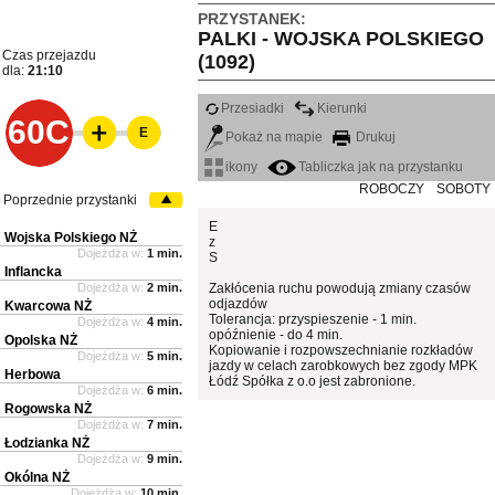
PRZYSTANEK:
PALKI - WOJSKA POLSKIEGO
Czas przejazdu
(1092)
dla:
21:10
Przesiadki
Kierunki
60C
E
Pokaż na mapie
Drukuj
ikony
Tabliczka jak na przystanku
ROBOCZY
SOBOTY
Poprzednie przystanki
E
Wojska Polskiego NŻ
z
Dojeżdża w:
1 min.
S
Inflancka
Dojeżdża w:
2 min.
Zakłócenia ruchu powodują zmiany czasów
odjazdów
Kwarcowa NŻ
Tolerancja: przyspieszenie - 1 min.
Dojeżdża w:
4 min.
opóźnienie - do 4 min.
Opolska NŻ
Kopiowanie i rozpowszechnianie rozkładów
Dojeżdża w:
5 min.
jazdy w celach zarobkowych bez zgody MPK
Herbowa
Łódź Spółka z o.o jest zabronione.
Dojeżdża w:
6 min.
Rogowska NŻ
Dojeżdża w:
7 min.
Łodzianka NŻ
Dojeżdża w:
9 min.
Okólna NŻ
Dojeżdża w:
10 min.